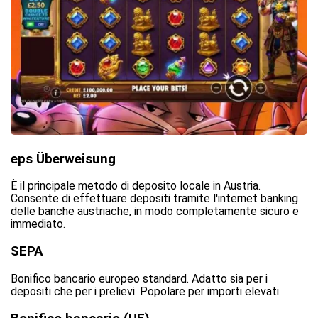
eps Überweisung
È il principale metodo di deposito locale in Austria.
Consente di effettuare depositi tramite l'internet banking
delle banche austriache, in modo completamente sicuro e
immediato.
SEPA
Bonifico bancario europeo standard. Adatto sia per i
depositi che per i prelievi. Popolare per importi elevati.