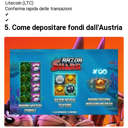
Litecoin (LTC)
Conferma rapida delle transazioni
✔
✔
5. Come depositare fondi dall'Austria