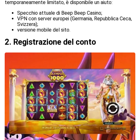
temporaneamente limitato, è disponibile un aiuto:
Specchio attuale di Beep Beep Casino;
VPN con server europei (Germania, Repubblica Ceca,
Svizzera);
versione mobile del sito.
2. Registrazione del conto