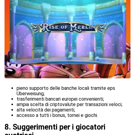
pieno supporto delle banche locali tramite eps
Überweisung;
trasferimenti bancari europei convenienti;
ampia scelta di criptovalute per transazioni veloci;
alta velocità dei pagamenti;
accesso a tutti i bonus, tornei e giochi.
8. Suggerimenti per i giocatori