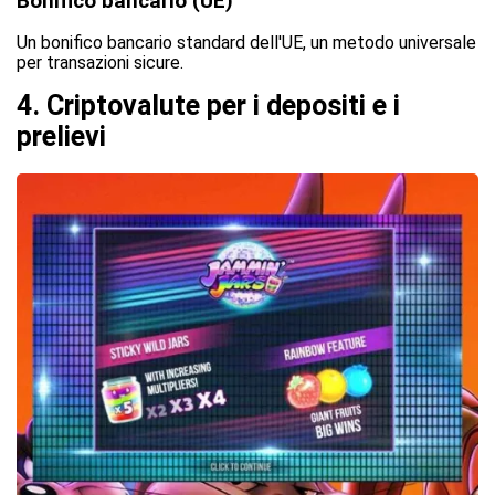
Bonifico bancario (UE)
Un bonifico bancario standard dell'UE, un metodo universale
per transazioni sicure.
4. Criptovalute per i depositi e i
prelievi