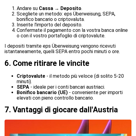
Andare su
Cassa → Deposito
.
Scegliete un metodo: eps Überweisung, SEPA,
bonifico bancario o criptovaluta.
Inserite l'importo del deposito.
Confermate il pagamento con la vostra banca online
o con il vostro portafoglio di criptovalute.
I depositi tramite eps Überweisung vengono ricevuti
istantaneamente, quelli SEPA entro pochi minuti o ore.
6. Come ritirare le vincite
Criptovalute
- il metodo più veloce (di solito 5-20
minuti).
SEPA
- ideale per i conti bancari austriaci.
Bonifico bancario (UE)
- conveniente per importi
elevati con pieno controllo bancario.
7. Vantaggi di giocare dall'Austria