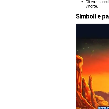
Gli errori ann
vincite.
Simboli e p