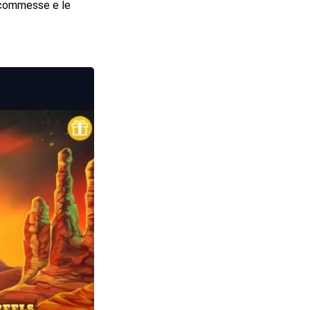
 scommesse e le