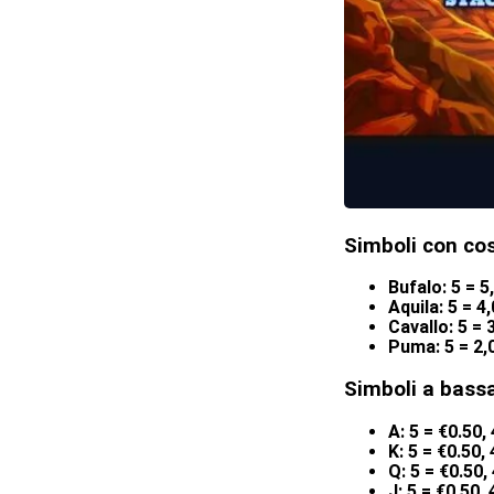
Simboli con cos
Bufalo: 5 = 5,
Aquila
: 5 = 4
Cavallo
: 5 = 
Puma
: 5 = 2,
Simboli a bass
A:
5 = €0.50, 
K:
5 = €0.50, 
Q:
5 = €0.50, 
J:
5 = €0.50, 