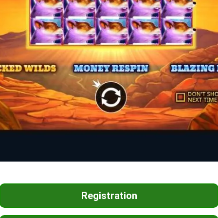
Registration