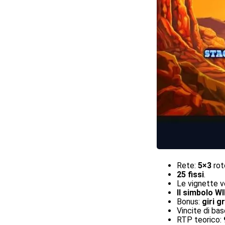
Rete:
5×3
roto
25 fissi
.
Le vignette ve
Il simbolo W
Bonus:
giri g
Vincite di bas
RTP teorico: