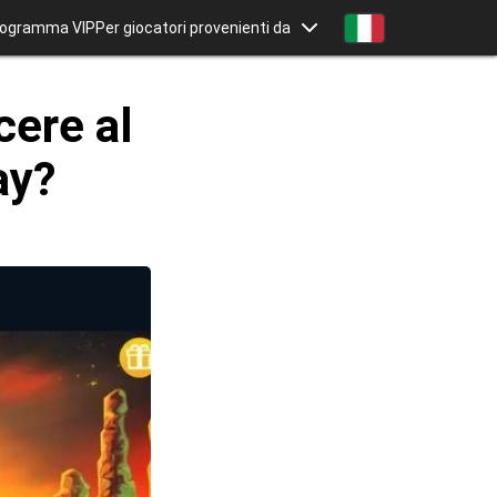
rogramma VIP
Per giocatori provenienti da
cere al
ay?