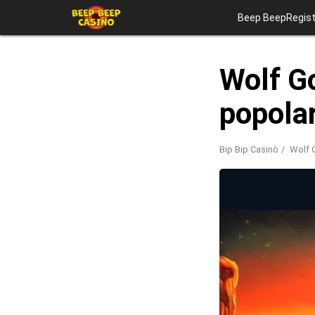
Beep Beep
Regis
Wolf Go
popolar
Bip Bip Casinò
Wolf 