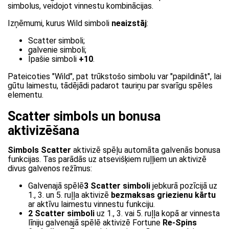
simbolus, veidojot vinnestu kombinācijas.
Izņēmumi, kurus Wild simboli
neaizstāj
:
Scatter simboli;
galvenie simboli;
Īpašie simboli
+10
.
Pateicoties "Wild", pat trūkstošo simbolu var "papildināt", lai
gūtu laimestu, tādējādi padarot tauriņu par svarīgu spēles
elementu.
Scatter simbols un bonusa
aktivizēšana
Simbols Scatter
aktivizē spēļu automāta galvenās bonusa
funkcijas. Tas parādās uz atsevišķiem ruļļiem un aktivizē
divus galvenos režīmus:
Galvenajā spēlē
3 Scatter simboli
jebkurā pozīcijā uz
1., 3. un 5. ruļļa aktivizē
bezmaksas griezienu kārtu
ar aktīvu laimestu vinnestu funkciju.
2 Scatter simboli
uz 1., 3. vai 5. ruļļa kopā ar vinnesta
līniju galvenajā spēlē aktivizē Fortune
Re-Spins