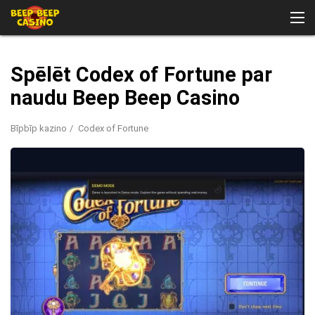
Spēlēt Codex of Fortune par
naudu Beep Beep Casino
Kazino spēles
Bīpbīp kazino
Codex of Fortune
Premija
Spēlētājiem no