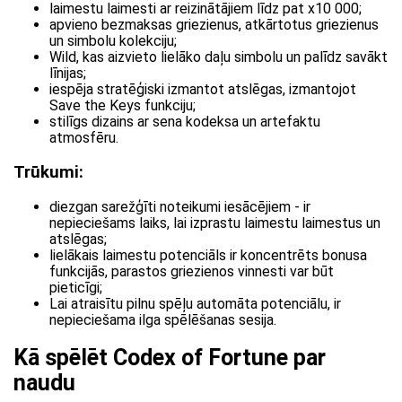
laimestu laimesti ar reizinātājiem līdz pat x10 000;
apvieno bezmaksas griezienus, atkārtotus griezienus
un simbolu kolekciju;
Wild, kas aizvieto lielāko daļu simbolu un palīdz savākt
līnijas;
iespēja stratēģiski izmantot atslēgas, izmantojot
Save the Keys funkciju;
stilīgs dizains ar sena kodeksa un artefaktu
atmosfēru.
Trūkumi:
diezgan sarežģīti noteikumi iesācējiem - ir
nepieciešams laiks, lai izprastu laimestu laimestus un
atslēgas;
lielākais laimestu potenciāls ir koncentrēts bonusa
funkcijās, parastos griezienos vinnesti var būt
pieticīgi;
Lai atraisītu pilnu spēļu automāta potenciālu, ir
nepieciešama ilga spēlēšanas sesija.
Kā spēlēt Codex of Fortune par
naudu