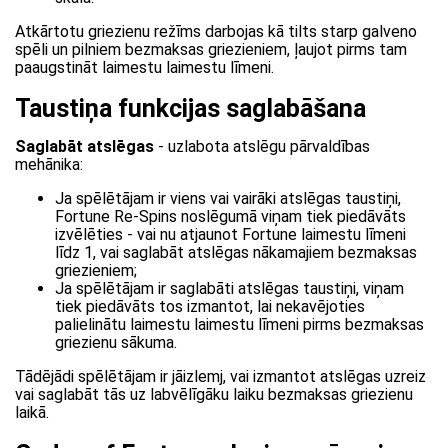
Atkārtotu griezienu režīms darbojas kā tilts starp galveno
spēli un pilniem bezmaksas griezieniem, ļaujot pirms tam
paaugstināt laimestu laimestu līmeni.
Taustiņa funkcijas saglabāšana
Saglabāt atslēgas
- uzlabota atslēgu pārvaldības
mehānika:
Ja spēlētājam ir viens vai vairāki atslēgas taustiņi,
Fortune Re-Spins noslēgumā viņam tiek piedāvāts
izvēlēties - vai nu atjaunot Fortune laimestu līmeni
līdz 1, vai saglabāt atslēgas nākamajiem bezmaksas
griezieniem;
Ja spēlētājam ir saglabāti atslēgas taustiņi, viņam
tiek piedāvāts tos izmantot, lai nekavējoties
palielinātu laimestu laimestu līmeni pirms bezmaksas
griezienu sākuma.
Tādējādi spēlētājam ir jāizlemj, vai izmantot atslēgas uzreiz
vai saglabāt tās uz labvēlīgāku laiku bezmaksas griezienu
laikā.