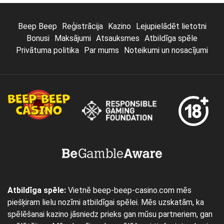
Beep Beep
Reģistrācija
Kazino
Lejupielādēt lietotni
Bonusi
Maksājumi
Atsauksmes
Atbildīga spēle
Privātuma politika
Par mums
Noteikumi un nosacījumi
Atbildīga spēle:
Vietnē beep-beep-casino.com mēs
piešķiram lielu nozīmi atbildīgai spēlei. Mēs uzskatām, ka
spēlēšanai kazino jāsniedz prieks gan mūsu partneriem, gan