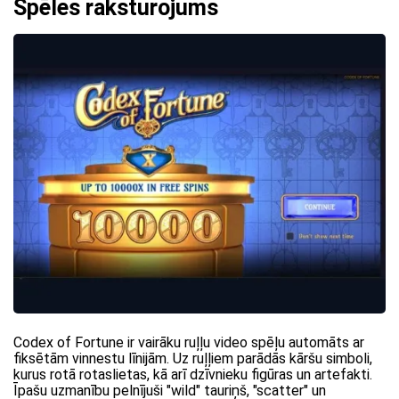
Spēles raksturojums
Codex of Fortune ir vairāku ruļļu video spēļu automāts ar
fiksētām vinnestu līnijām. Uz ruļļiem parādās kāršu simboli,
kurus rotā rotaslietas, kā arī dzīvnieku figūras un artefakti.
Īpašu uzmanību pelnījuši "wild" tauriņš, "scatter" un