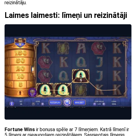
reizinātāju.
Laimes laimesti: līmeņi un reizinātāji
Fortune Wins
ir bonusa spēle ar 7 līmeņiem. Katrā līmenī ir
5 līmeņi ar pieaugošiem reizinātājiem. Sasniegtais līmenis