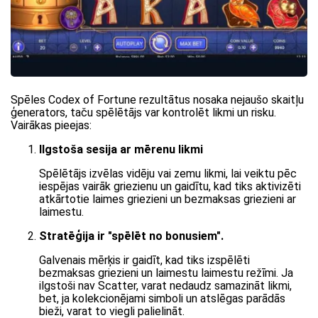
Spēles Codex of Fortune rezultātus nosaka nejaušo skaitļu
ģenerators, taču spēlētājs var kontrolēt likmi un risku.
Vairākas pieejas:
Ilgstoša sesija ar mērenu likmi
Spēlētājs izvēlas vidēju vai zemu likmi, lai veiktu pēc
iespējas vairāk griezienu un gaidītu, kad tiks aktivizēti
atkārtotie laimes griezieni un bezmaksas griezieni ar
laimestu.
Stratēģija ir "spēlēt no bonusiem".
Galvenais mērķis ir gaidīt, kad tiks izspēlēti
bezmaksas griezieni un laimestu laimestu režīmi. Ja
ilgstoši nav Scatter, varat nedaudz samazināt likmi,
bet, ja kolekcionējami simboli un atslēgas parādās
bieži, varat to viegli palielināt.