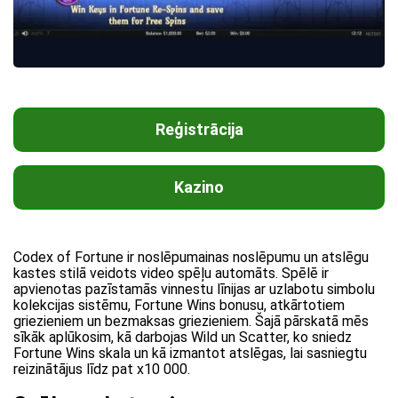
Reģistrācija
Kazino
Codex of Fortune ir noslēpumainas noslēpumu un atslēgu
kastes stilā veidots video spēļu automāts. Spēlē ir
apvienotas pazīstamās vinnestu līnijas ar uzlabotu simbolu
kolekcijas sistēmu, Fortune Wins bonusu, atkārtotiem
griezieniem un bezmaksas griezieniem. Šajā pārskatā mēs
sīkāk aplūkosim, kā darbojas Wild un Scatter, ko sniedz
Fortune Wins skala un kā izmantot atslēgas, lai sasniegtu
reizinātājus līdz pat x10 000.