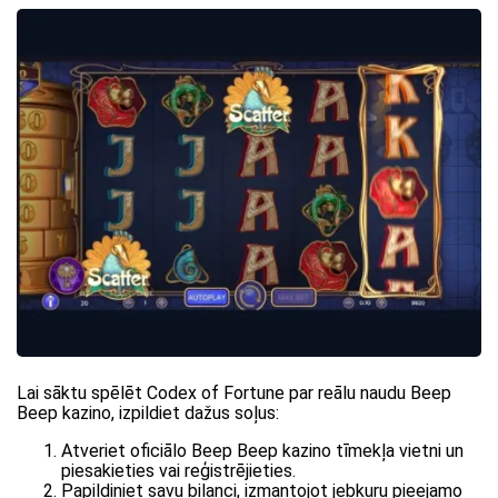
Lai sāktu spēlēt Codex of Fortune par reālu naudu Beep
Beep kazino, izpildiet dažus soļus:
Atveriet oficiālo Beep Beep kazino tīmekļa vietni un
piesakieties vai reģistrējieties.
Papildiniet savu bilanci, izmantojot jebkuru pieejamo