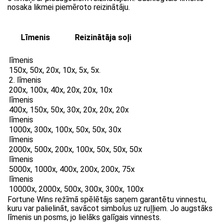
nosaka likmei piemēroto reizinātāju.
Līmenis
Reizinātāja soļi
līmenis
150x, 50x, 20x, 10x, 5x, 5x.
2. līmenis
200x, 100x, 40x, 20x, 20x, 10x
līmenis
400x, 150x, 50x, 30x, 20x, 20x, 20x
līmenis
1000x, 300x, 100x, 50x, 50x, 30x
līmenis
2000x, 500x, 200x, 100x, 50x, 50x, 50x
līmenis
5000x, 1000x, 400x, 200x, 200x, 75x
līmenis
10000x, 2000x, 500x, 300x, 300x, 100x
Fortune Wins režīmā spēlētājs saņem garantētu vinnestu,
kuru var palielināt, savācot simbolus uz ruļļiem. Jo augstāks
līmenis un posms, jo lielāks galīgais vinnests.