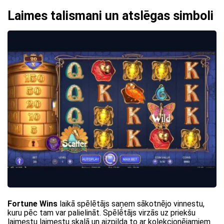
Laimes talismani un atslēgas simboli
Fortune Wins
laikā spēlētājs saņem sākotnējo vinnestu,
kuru pēc tam var palielināt. Spēlētājs virzās uz priekšu
laimestu laimestu skalā un aizpilda to ar kolekcionējamiem