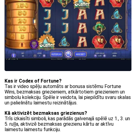
Kas ir Codex of Fortune?
Tas ir video spēļu automāts ar bonusa sistēmu Fortune
Wins, bezmaksas griezieniem, atkārtotiem griezieniem un
simbolu kolekciju. Spēle ir veidota, lai piepildītu svaru skalas
un palielinātu laimestu reizinātājus.
Kā aktivizēt bezmaksas griezienus?
Trīs izkaisīti simboli, kas parādās galvenajā spēlē uz 1., 3. un
5. ruļļa, aktivizē bezmaksas griezienu kārtu ar aktīvu
laimestu laimestu funkciju.