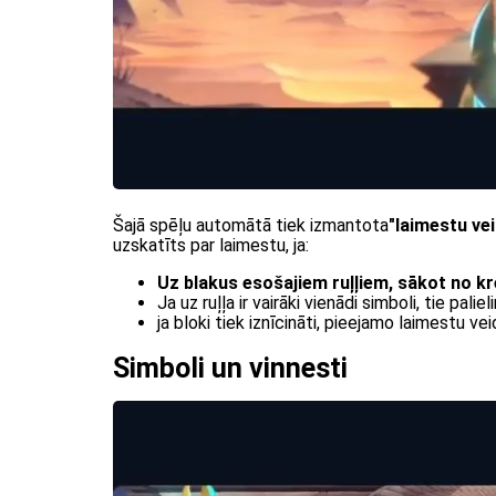
Šajā spēļu automātā tiek izmantota
"laimestu ve
uzskatīts par laimestu, ja:
Uz blakus esošajiem ruļļiem, sākot no kre
Ja uz ruļļa ir vairāki vienādi simboli, tie pal
ja bloki tiek iznīcināti, pieejamo laimestu vei
Simboli un vinnesti