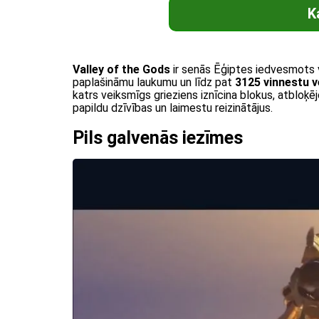
K
Valley of the Gods
ir senās Ēģiptes iedvesmots 
paplašināmu laukumu un līdz pat
3125 vinnestu v
katrs veiksmīgs grieziens iznīcina blokus, atbloķēj
papildu dzīvības un laimestu reizinātājus.
Pils galvenās iezīmes