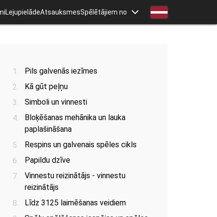
mi
Lejupielāde
Atsauksmes
Spēlētājiem no
Pils galvenās iezīmes
Kā gūt peļņu
Simboli un vinnesti
Bloķēšanas mehānika un lauka
paplašināšana
Respins un galvenais spēles cikls
Papildu dzīve
Vinnestu reizinātājs - vinnestu
reizinātājs
Līdz 3125 laimēšanas veidiem