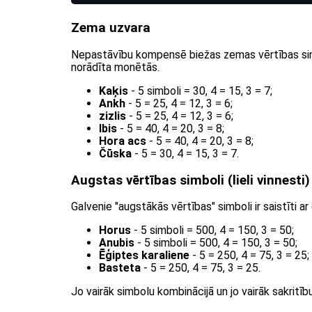
Zema uzvara
Nepastāvību kompensē biežas zemas vērtības simb
norādīta monētās.
Kaķis
- 5 simboli = 30, 4 = 15, 3 = 7;
Ankh
- 5 = 25, 4 = 12, 3 = 6;
zizlis
- 5 = 25, 4 = 12, 3 = 6;
Ibis
- 5 = 40, 4 = 20, 3 = 8;
Hora acs
- 5 = 40, 4 = 20, 3 = 8;
Čūska
- 5 = 30, 4 = 15, 3 = 7.
Augstas vērtības simboli (lieli vinnesti)
Galvenie "augstākās vērtības" simboli ir saistīti a
Horus
- 5 simboli = 500, 4 = 150, 3 = 50;
Anubis
- 5 simboli = 500, 4 = 150, 3 = 50;
Ēģiptes karaliene
- 5 = 250, 4 = 75, 3 = 25;
Basteta
- 5 = 250, 4 = 75, 3 = 25.
Jo vairāk simbolu kombinācijā un jo vairāk sakritību u