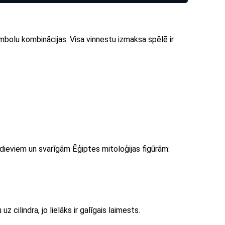
olu kombinācijas. Visa vinnestu izmaksa spēlē ir
r dieviem un svarīgām Ēģiptes mitoloģijas figūrām:
z cilindra, jo lielāks ir galīgais laimests.