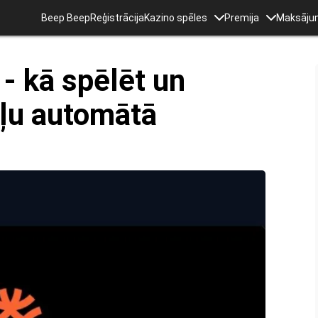
Beep Beep
Reģistrācija
Kazino spēles
Premija
Maksāju
 - kā spēlēt un
ēļu automātā