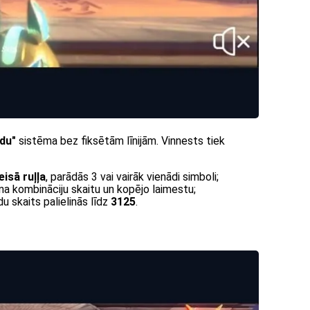
idu"
sistēma bez fiksētām līnijām. Vinnests tiek
isā ruļļa
, parādās 3 vai vairāk vienādi simboli;
ielina kombināciju skaitu un kopējo laimestu;
du skaits palielinās līdz
3125
.