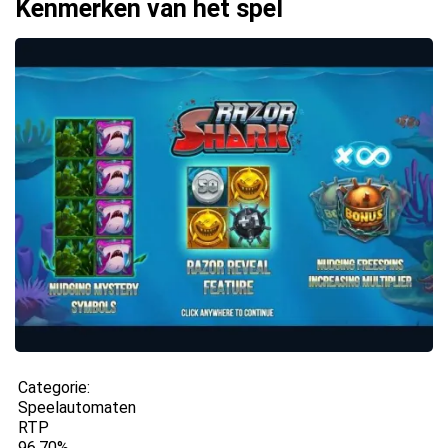
Kenmerken van het spel
Categorie:
Speelautomaten
RTP
96,70%