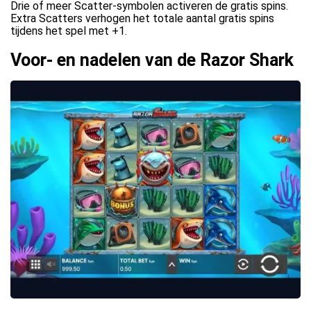
Drie of meer Scatter-symbolen activeren de gratis spins.
Extra Scatters verhogen het totale aantal gratis spins
tijdens het spel met +1.
Voor- en nadelen van de Razor Shark