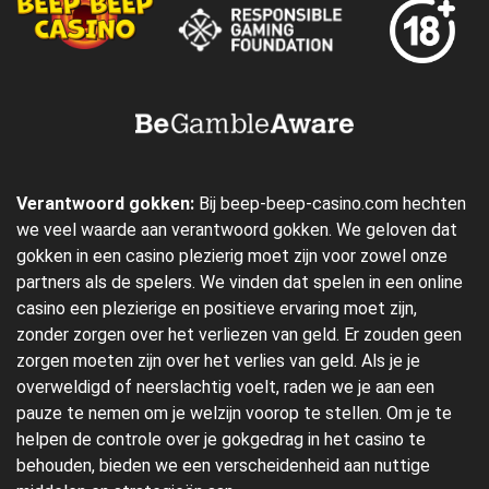
Verantwoord gokken:
Bij beep-beep-casino.com hechten
we veel waarde aan verantwoord gokken. We geloven dat
gokken in een casino plezierig moet zijn voor zowel onze
partners als de spelers. We vinden dat spelen in een online
casino een plezierige en positieve ervaring moet zijn,
zonder zorgen over het verliezen van geld. Er zouden geen
zorgen moeten zijn over het verlies van geld. Als je je
overweldigd of neerslachtig voelt, raden we je aan een
pauze te nemen om je welzijn voorop te stellen. Om je te
helpen de controle over je gokgedrag in het casino te
behouden, bieden we een verscheidenheid aan nuttige