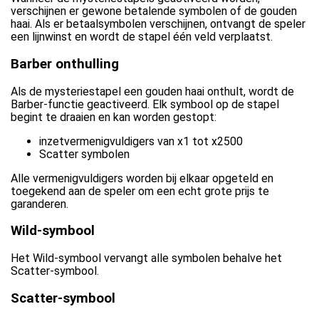
verschijnen er gewone betalende symbolen of de gouden
haai. Als er betaalsymbolen verschijnen, ontvangt de speler
een lijnwinst en wordt de stapel één veld verplaatst.
Barber onthulling
Als de mysteriestapel een gouden haai onthult, wordt de
Barber-functie geactiveerd. Elk symbool op de stapel
begint te draaien en kan worden gestopt:
inzetvermenigvuldigers van x1 tot x2500
Scatter symbolen
Alle vermenigvuldigers worden bij elkaar opgeteld en
toegekend aan de speler om een echt grote prijs te
garanderen.
Wild-symbool
Het Wild-symbool vervangt alle symbolen behalve het
Scatter-symbool.
Scatter-symbool