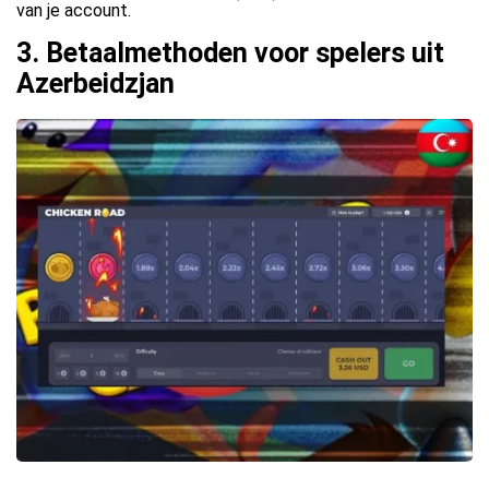
van je account.
3. Betaalmethoden voor spelers uit
Azerbeidzjan