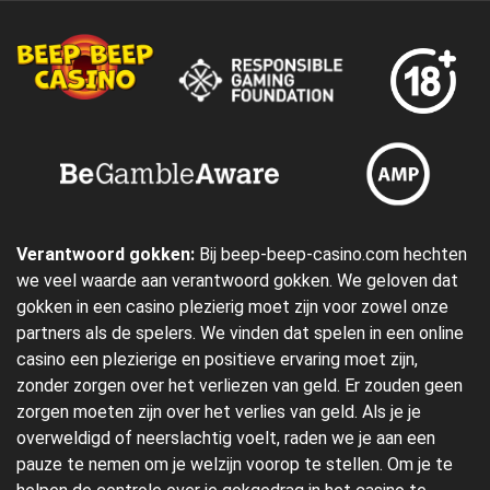
Verantwoord gokken:
Bij beep-beep-casino.com hechten
we veel waarde aan verantwoord gokken. We geloven dat
gokken in een casino plezierig moet zijn voor zowel onze
partners als de spelers. We vinden dat spelen in een online
casino een plezierige en positieve ervaring moet zijn,
zonder zorgen over het verliezen van geld. Er zouden geen
zorgen moeten zijn over het verlies van geld. Als je je
overweldigd of neerslachtig voelt, raden we je aan een
pauze te nemen om je welzijn voorop te stellen. Om je te