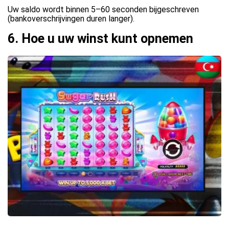
Uw saldo wordt binnen 5–60 seconden bijgeschreven
(bankoverschrijvingen duren langer).
6. Hoe u uw winst kunt opnemen