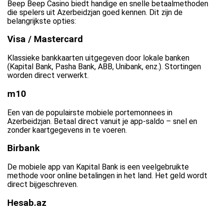
Beep Beep Casino biedt handige en snelle betaalmethoden
die spelers uit Azerbeidzjan goed kennen. Dit zijn de
belangrijkste opties:
Visa / Mastercard
Klassieke bankkaarten uitgegeven door lokale banken
(Kapital Bank, Pasha Bank, ABB, Unibank, enz.). Stortingen
worden direct verwerkt.
m10
Een van de populairste mobiele portemonnees in
Azerbeidzjan. Betaal direct vanuit je app-saldo – snel en
zonder kaartgegevens in te voeren.
Birbank
De mobiele app van Kapital Bank is een veelgebruikte
methode voor online betalingen in het land. Het geld wordt
direct bijgeschreven.
Hesab.az