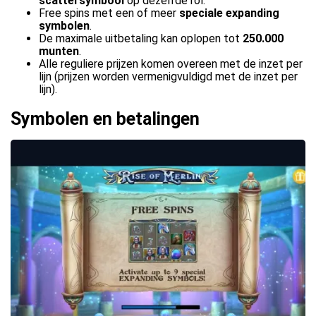
scattersymbool
op dezelfde rol.
Free spins met een of meer
speciale expanding
symbolen
.
De maximale uitbetaling kan oplopen tot
250.000
munten
.
Alle reguliere prijzen komen overeen met de inzet per
lijn (prijzen worden vermenigvuldigd met de inzet per
lijn).
Symbolen en betalingen