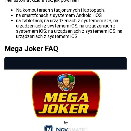
Ten automat działa tak, jak powinien:
Na komputerach stacjonarnych i laptopach;
na smartfonach z systemem Android i iOS
na tabletach; na urządzeniach z systemem iOS; na
urządzeniach z systemem iOS; na urządzeniach z
systemem iOS; na urządzeniach z systemem iOS; na
urządzeniach z systemem iOS.
Mega Joker FAQ