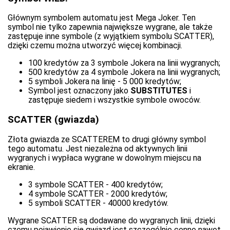
Głównym symbolem automatu jest Mega Joker. Ten
symbol nie tylko zapewnia największe wygrane, ale także
zastępuje inne symbole (z wyjątkiem symbolu SCATTER),
dzięki czemu można utworzyć więcej kombinacji.
100 kredytów za 3 symbole Jokera na linii wygranych;
500 kredytów za 4 symbole Jokera na linii wygranych;
5 symboli Jokera na linię - 5 000 kredytów;
Symbol jest oznaczony jako
SUBSTITUTES
i
zastępuje siedem i wszystkie symbole owoców.
SCATTER (gwiazda)
Złota gwiazda ze SCATTEREM to drugi główny symbol
tego automatu. Jest niezależna od aktywnych linii
wygranych i wypłaca wygrane w dowolnym miejscu na
ekranie.
3 symbole SCATTER - 400 kredytów;
4 symbole SCATTER - 2000 kredytów;
5 symboli SCATTER - 40000 kredytów.
Wygrane SCATTER są dodawane do wygranych linii, dzięki
czemu pojawienie się gwiazd jest szczególnie cenne nawet