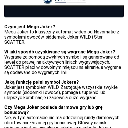
Czym jest Mega Joker?
Mega Joker to klasyczny automat wideo od Novomatic z
symbolami owoców, siódemek, Joker WILD i Star
SCATTER.
W jaki sposób uzyskiwane są wygrane Mega Joker?
Wygrane za pomocą zwykłych symboli są generowane od
lewej do prawej na aktywnych liniach wygrywających.
SCATTER płaci w dowolnym miejscu na ekranie, a wygrane
są dodawane do wygranych linii.
Jaką funkcję pełni symbol Jokera?
Joker jest symbolem WILD. Zastępuje wszystkie zwykłe
symbole (siódemki i owoce), pomaga uzupełnić lub
ulepszyć kombinacje i zapewnia duże wygrane.
Czy Mega Joker posiada darmowe gry lub grę
bonusową?
Nie, w tym automacie nie ma oddzielnej rundy darmowych
obrotów ani złożonej gry bonusowej. Główny nacisk
położony jest na wysokie wypłaty za symbole Joker i