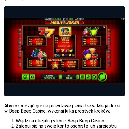
Aby rozpocząć grę na prawdziwe pieniądze w Mega Joker
w Beep Beep Casino, wykonaj kilka prostych kroków:
Wejdź na oficjalną stronę Beep Beep Casino.
Zaloguj się na swoje konto osobiste lub zarejestruj