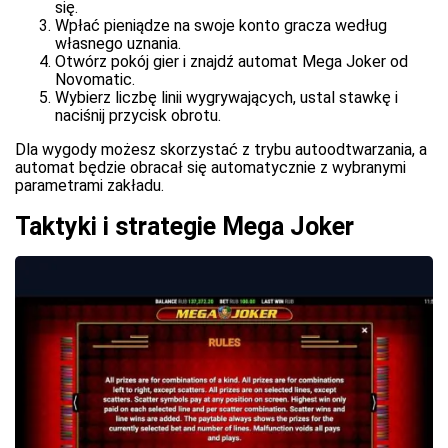
się.
Wpłać pieniądze na swoje konto gracza według
własnego uznania.
Otwórz pokój gier i znajdź automat Mega Joker od
Novomatic.
Wybierz liczbę linii wygrywających, ustal stawkę i
naciśnij przycisk obrotu.
Dla wygody możesz skorzystać z trybu autoodtwarzania, a
automat będzie obracał się automatycznie z wybranymi
parametrami zakładu.
Taktyki i strategie Mega Joker