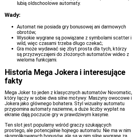
lubią oldschoolowe automaty.
Wady:
Automat nie posiada gry bonusowej ani darmowych
obrotów;
Wysokie wygrane są powiązane z symbolami scatter i
wild, więc czasami trzeba długo czekać;
Gra może wydawać się zbyt prosta dla tych, którzy
są przyzwyczajeni do złożonych automatów wideo z
wieloma funkcjami.
Historia Mega Jokera i interesujące
fakty
Mega Joker to jeden z klasycznych automatów Novomatic,
który łączy w sobie dwa silne motywy: Maszyny owocowe i
Jokera jako głównego bohatera. Styl wizualny automatu
przypomina automaty naziemne, a duże liczby wypłat na
ekranie dają poczucie gry w prawdziwym kasynie.
Ten slot jest popularny wśród graczy szukających
prostego, ale potencjalnie hojnego automatu: Nie ma w nim
skomplikowanych bonusów, ale są w nim silne wygrane za