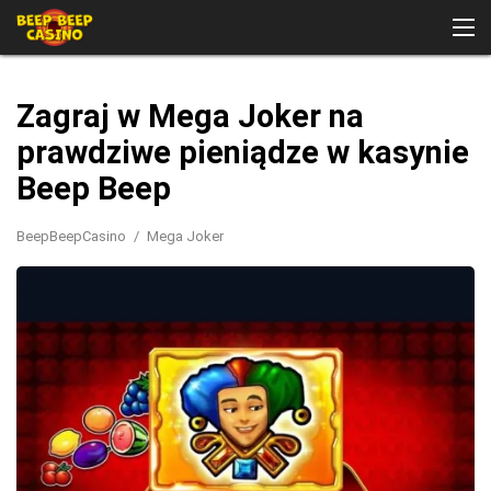
Zagraj w Mega Joker na
prawdziwe pieniądze w kasynie
Beep Beep
Gry kasynowe
Bonus
BeepBeepCasino
Mega Joker
Dla graczy z