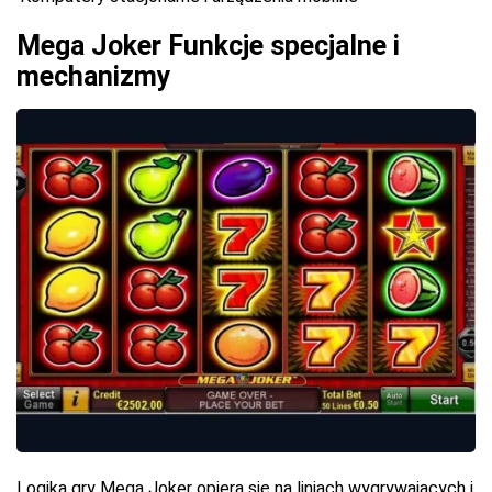
Mega Joker Funkcje specjalne i
mechanizmy
Logika gry Mega Joker opiera się na liniach wygrywających i