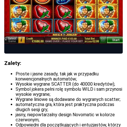
Zalety:
Proste i jasne zasady, tak jak w przypadku
konwencjonalnych automatów;
Wysokie wygrane SCATTER (do 40000 kredytów);
Symbol jokera pełni rolę symbolu WILD i sam przynosi
wysokie wygrane;
Wygrane liniowe są dodawane do wygranych scatter;
automatyczna gra, która jest praktyczna podczas
długich sesji gry;
jasny, niepowtarzalny design Novomatic w kolorze
czerwonym;
Odpowiedni dla początkujących i entuzjastów, którzy