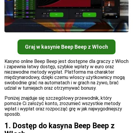
Graj w kasynie Beep Beep z Włoch
Kasyno online Beep Beep jest dostępne dla graczy z Włoch
i zapewnia łatwy dostęp, szybkie wpłaty w euro oraz
niezawodne metody wypłat. Platforma ma charakter
międzynarodowy, dzięki czemu włoscy użytkownicy mogą
swobodnie grać na automatach i w grach na żywo, brać
udział w turniejach oraz otrzymywać bonusy.
Poniżej znajduje się szczegółowy przewodnik, który
pomoże Ci założyć konto, zrozumieć wszystkie metody
wpłat i wypłat oraz rozpocząć grę w jak najwygodniejszy
sposób.
1. Dostęp do kasyna Beep Beep z