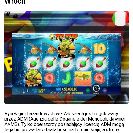
Włoch
Rynek gier hazardowych we Włoszech jest regulowany
przez ADM (Agenzia delle Dogane e dei Monopoli, dawniej
AAMS). Tylko operatorzy posiadający licencję ADM mogą
legalnie prowadzić działalność na terenie kraju, a strony