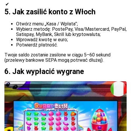
✔
5. Jak zasilić konto z Włoch
Otwórz menu „Kasa / Wpłata”;
Wybierz metodę: PostePay, Visa/Mastercard, PayPal,
Satispay, MyBank, Skrill lub kryptowaluta;
Wprowadź kwotę w euro;
Potwierdź płatność.
Twoje saldo zostanie zasilone w ciągu 5–60 sekund
(przelewy bankowe SEPA mogą potrwać dłużej).
6. Jak wypłacić wygrane