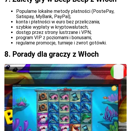
Popularne lokalne metody płatności (PostePay,
Satispay, MyBank, PayPal);
konta i płatności w euro bez przeliczania;
szybkie wypłaty w kryptowalutach;
dostęp przez strony lustrzane i VPN;
program VIP z poziomami i bonusami;
regularne promocje, turnieje i zwrot gotówki.
8. Porady dla graczy z Włoch