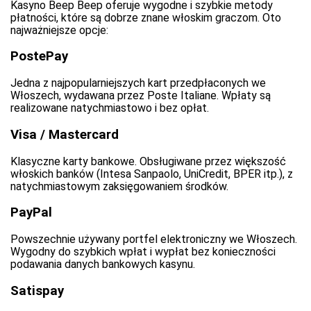
Kasyno Beep Beep oferuje wygodne i szybkie metody
płatności, które są dobrze znane włoskim graczom. Oto
najważniejsze opcje:
PostePay
Jedna z najpopularniejszych kart przedpłaconych we
Włoszech, wydawana przez Poste Italiane. Wpłaty są
realizowane natychmiastowo i bez opłat.
Visa / Mastercard
Klasyczne karty bankowe. Obsługiwane przez większość
włoskich banków (Intesa Sanpaolo, UniCredit, BPER itp.), z
natychmiastowym zaksięgowaniem środków.
PayPal
Powszechnie używany portfel elektroniczny we Włoszech.
Wygodny do szybkich wpłat i wypłat bez konieczności
podawania danych bankowych kasynu.
Satispay