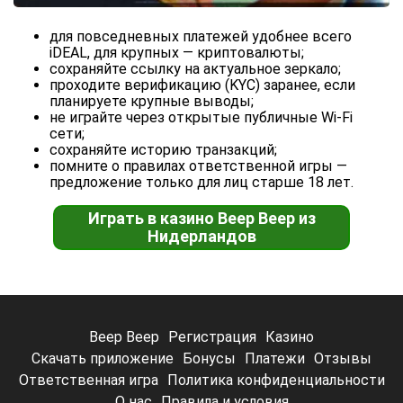
для повседневных платежей удобнее всего
iDEAL, для крупных — криптовалюты;
сохраняйте ссылку на актуальное зеркало;
проходите верификацию (KYC) заранее, если
планируете крупные выводы;
не играйте через открытые публичные Wi-Fi
сети;
сохраняйте историю транзакций;
помните о правилах ответственной игры —
предложение только для лиц старше 18 лет.
Играть в казино Beep Beep из
Нидерландов
Beep Beep
Регистрация
Казино
Скачать приложение
Бонусы
Платежи
Отзывы
Ответственная игра
Политика конфиденциальности
О нас
Правила и условия