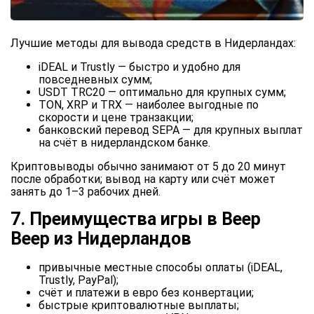
Лучшие методы для вывода средств в Нидерландах:
iDEAL и Trustly — быстро и удобно для
повседневных сумм;
USDT TRC20 — оптимально для крупных сумм;
TON, XRP и TRX — наиболее выгодные по
скорости и цене транзакции;
банковский перевод SEPA — для крупных выплат
на счёт в нидерландском банке.
Криптовыводы обычно занимают от 5 до 20 минут
после обработки; вывод на карту или счёт может
занять до 1–3 рабочих дней.
7. Преимущества игры в Beep
Beep из Нидерландов
привычные местные способы оплаты (iDEAL,
Trustly, PayPal);
счёт и платежи в евро без конвертации;
быстрые криптовалютные выплаты;