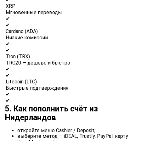
XRP
Мгновенные переводы
✔
✔
Cardano (ADA)
Низкие комиссии
✔
✔
Tron (TRX)
TRC20 — дёшево и быстро
✔
✔
Litecoin (LTC)
Быстрые подтверждения
✔
✔
5. Как пополнить счёт из
Нидерландов
откройте меню Cashier / Deposit;
выберите метод — iDEAL, Trustly, PayPal, карту