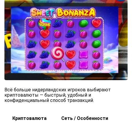
Всё больше нидерландских игроков выбирают
криптовалюты — быстрый, удобный и
конфиденциальный способ транзакций.
Криптовалюта
Сеть / Особенности