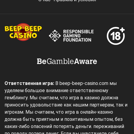
Ответственная игра:
В beep-beep-casino.com мы
уделяем большое внимание ответственному
гемблингу. Мы считаем, что игра в казино должна
приносить удовольствие как нашим партнерам, так и
игрокам. Мы считаем, что игра в онлайн-казино
должна быть приятным и позитивным опытом, без
каких-либо опасений потерять деньги. переживаний
по поводу потери денег. Если вы чувствуете себя