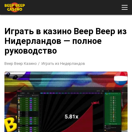
Играть в казино Beep Beep из
Нидерландов — полное
руководство
Казино игры
Бонусы
Beep Beep Казино
Играть из Нидерландов
Для игроков из