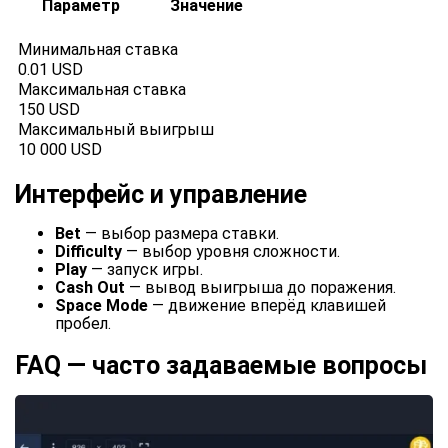
Параметр
Значение
Минимальная ставка
0.01 USD
Максимальная ставка
150 USD
Максимальный выигрыш
10 000 USD
Интерфейс и управление
Bet
— выбор размера ставки.
Difficulty
— выбор уровня сложности.
Play
— запуск игры.
Cash Out
— вывод выигрыша до поражения.
Space Mode
— движение вперёд клавишей
пробел.
FAQ — часто задаваемые вопросы