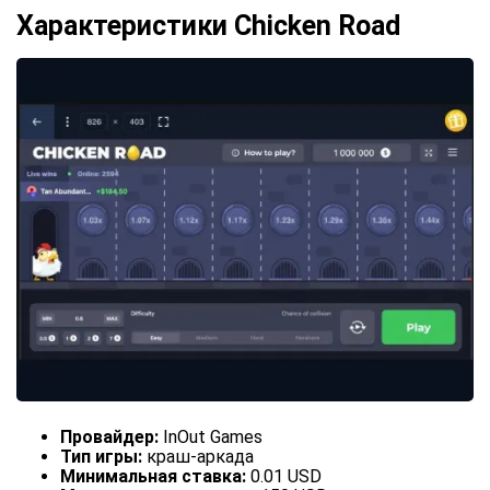
Характеристики Chicken Road
Провайдер:
InOut Games
Тип игры:
краш-аркада
Минимальная ставка:
0.01 USD