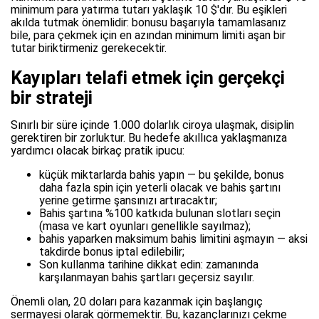
minimum para yatırma tutarı yaklaşık 10 $'dır. Bu eşikleri
akılda tutmak önemlidir: bonusu başarıyla tamamlasanız
bile, para çekmek için en azından minimum limiti aşan bir
tutar biriktirmeniz gerekecektir.
Kayıpları telafi etmek için gerçekçi
bir strateji
Sınırlı bir süre içinde 1.000 dolarlık ciroya ulaşmak, disiplin
gerektiren bir zorluktur. Bu hedefe akıllıca yaklaşmanıza
yardımcı olacak birkaç pratik ipucu:
küçük miktarlarda bahis yapın — bu şekilde, bonus
daha fazla spin için yeterli olacak ve bahis şartını
yerine getirme şansınızı artıracaktır;
Bahis şartına %100 katkıda bulunan slotları seçin
(masa ve kart oyunları genellikle sayılmaz);
bahis yaparken maksimum bahis limitini aşmayın — aksi
takdirde bonus iptal edilebilir;
Son kullanma tarihine dikkat edin: zamanında
karşılanmayan bahis şartları geçersiz sayılır.
Önemli olan, 20 doları para kazanmak için başlangıç
sermayesi olarak görmemektir. Bu, kazançlarınızı çekme