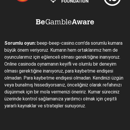
Sorumlu oyun:
beep-beep-casino.com'da sorumlu kumara
büyük önem veriyoruz. Kumarın hem ortaklarımız hem de
oyuncularımız için eğlenceli olması gerektiğine inanıyoruz.
Online casinoda oynamanın keyifli ve olumlu bir deneyim
olması gerektiğine inanıyoruz, para kaybetme endişesi
olmadan. Para kaybetme endişesi olmadan. Kendinizi üzgün
veya bunalmış hissediyorsanız, önceliğiniz olarak refahınızı
düşünmek için bir mola vermenizi öneririz. Kumar süreciniz
üzerinde kontrol sağlamanıza yardımcı olmak için çeşitli
yararlı kaynaklar ve stratejiler sunuyoruz.