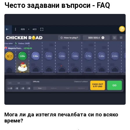
Често задавани въпроси - FAQ
Мога ли да изтегля печалбата си по всяко
време?