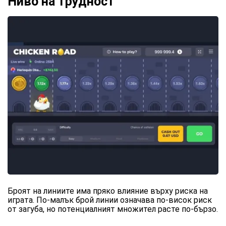
Ниво на трудност
Броят на линиите има пряко влияние върху риска на
играта. По-малък брой линии означава по-висок риск
от загуба, но потенциалният множител расте по-бързо.