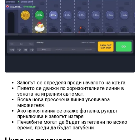
Залогът се определя преди началото на кръга.
Пилето се движи по хоризонталните линии в
зоната на игралния автомат.
Всяка нова пресечена линия увеличава
множителя.
Ако някоя линия се окаже фатална, рундът
приключва и залогът изгаря.
Печалбите могат да бъдат изтеглени по всяко
време, преди да бъдат загубени.