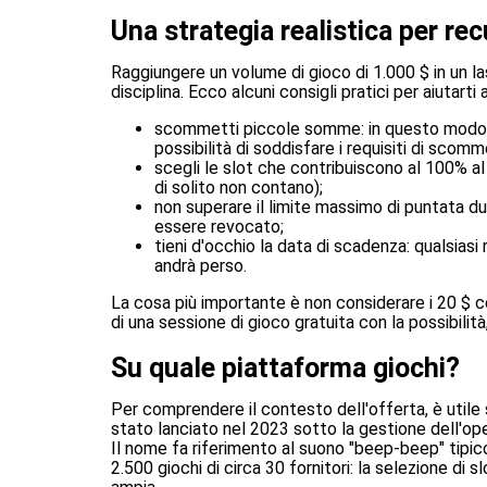
Una strategia realistica per rec
Raggiungere un volume di gioco di 1.000 $ in un la
disciplina. Ecco alcuni consigli pratici per aiutart
scommetti piccole somme: in questo modo, il
possibilità di soddisfare i requisiti di scom
scegli le slot che contribuiscono al 100% al
di solito non contano);
non superare il limite massimo di puntata dur
essere revocato;
tieni d'occhio la data di scadenza: qualsia
andrà perso.
La cosa più importante è non considerare i 20 $ c
di una sessione di gioco gratuita con la possibilità
Su quale piattaforma giochi?
Per comprendere il contesto dell'offerta, è utile
stato lanciato nel 2023 sotto la gestione dell'o
Il nome fa riferimento al suono "beep-beep" tipico
2.500 giochi di circa 30 fornitori: la selezione di