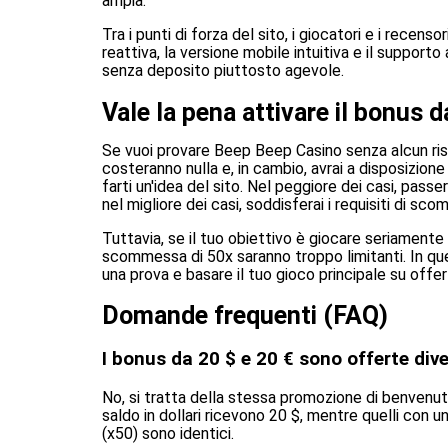
ampia.
Tra i punti di forza del sito, i giocatori e i recens
reattiva, la versione mobile intuitiva e il support
senza deposito piuttosto agevole.
Vale la pena attivare il bonus d
Se vuoi provare Beep Beep Casino senza alcun risch
costeranno nulla e, in cambio, avrai a disposizione
farti un'idea del sito. Nel peggiore dei casi, pass
nel migliore dei casi, soddisferai i requisiti di sc
Tuttavia, se il tuo obiettivo è giocare seriamente
scommessa di 50x saranno troppo limitanti. In qu
una prova e basare il tuo gioco principale su offert
Domande frequenti (FAQ)
I bonus da 20 $ e 20 € sono offerte div
No, si tratta della stessa promozione di benvenuto
saldo in dollari ricevono 20 $, mentre quelli con u
(x50) sono identici.