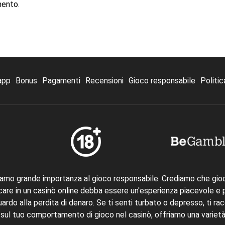
mento.
'app
Bonus
Pagamenti
Recensioni
Gioco responsabile
Politic
mo grande importanza al gioco responsabile. Crediamo che gioca
care in un casinò online debba essere un'esperienza piacevole e po
do alla perdita di denaro. Se ti senti turbato o depresso, ti ra
sul tuo comportamento di gioco nel casinò, offriamo una varietà di