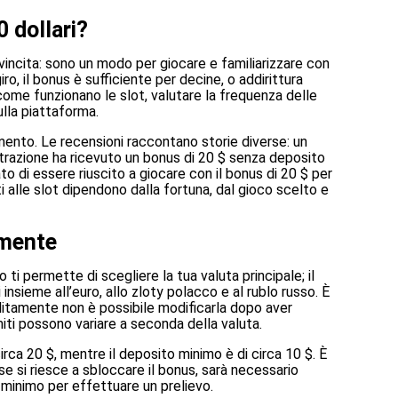
 dollari?
 vincita: sono un modo per giocare e familiarizzare con
ro, il bonus è sufficiente per decine, o addirittura
i come funzionano le slot, valutare la frequenza delle
ulla piattaforma.
ento. Le recensioni raccontano storie diverse: un
razione ha ricevuto un bonus di 20 $ senza deposito
to di essere riuscito a giocare con il bonus di 20 $ per
ti alle slot dipendono dalla fortuna, dal gioco scelto e
 mente
i permette di scegliere la tua valuta principale; il
 insieme all’euro, allo zloty polacco e al rublo russo. È
litamente non è possibile modificarla dopo aver
iti possono variare a seconda della valuta.
circa 20 $, mentre il deposito minimo è di circa 10 $. È
 si riesce a sbloccare il bonus, sarà necessario
minimo per effettuare un prelievo.