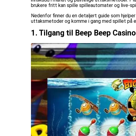
brukere fritt kan spille spilleautomater og live-spi
Nedenfor finner du en detaljert guide som hjelpe
uttaksmetoder og komme i gang med spillet på e
1. Tilgang til Beep Beep Casino