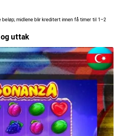
beløp; midlene blir kreditert innen få timer til 1–2
 og uttak