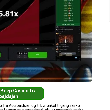
p Beep Casino fra
bajdsjan
e fra Aserbajdsjan og tilbyr enkel tilgang, raske
ttformen er internasjonal, slik at aserbajdsjanske