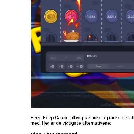
Beep Beep Casino tilbyr praktiske og raske betal
med. Her er de viktigste alternativene: