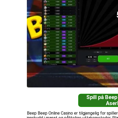
Spill på Bee
Aser
Beep Beep Online Casino er tilgjengelig for spiller
innskudd i manat og pålitelige uttaksmetoder. Pla