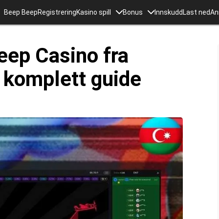
Beep Beep
Registrering
Kasino spill
Bonus
Innskudd
Last ned
An
eep Casino fra
 komplett guide