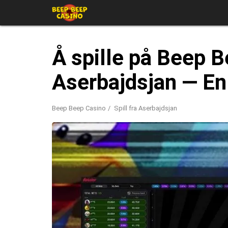
Å spille på Beep B
Aserbajdsjan — En
Beep Beep Casino
Spill fra Aserbajdsjan