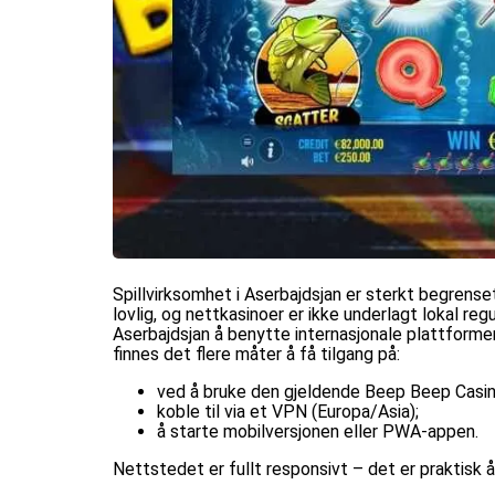
Spillvirksomhet i Aserbajdsjan er sterkt begrenset
lovlig, og nettkasinoer er ikke underlagt lokal reg
Aserbajdsjan å benytte internasjonale plattformer
finnes det flere måter å få tilgang på:
ved å bruke den gjeldende Beep Beep Casin
koble til via et VPN (Europa/Asia);
å starte mobilversjonen eller PWA-appen.
Nettstedet er fullt responsivt – det er praktisk 