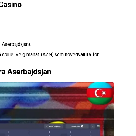
 Casino
– Aserbajdsjan).
å spille. Velg manat (AZN) som hovedvaluta for
fra Aserbajdsjan