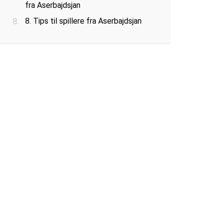
fra Aserbajdsjan
8. Tips til spillere fra Aserbajdsjan