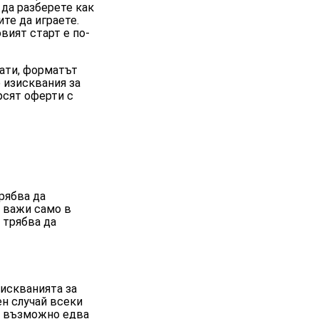
 да разберете как
те да играете.
вият старт е по-
тати, форматът
 изисквания за
рсят оферти с
трябва да
“ важи само в
 трябва да
зискванията за
ен случай всеки
ва възможно едва