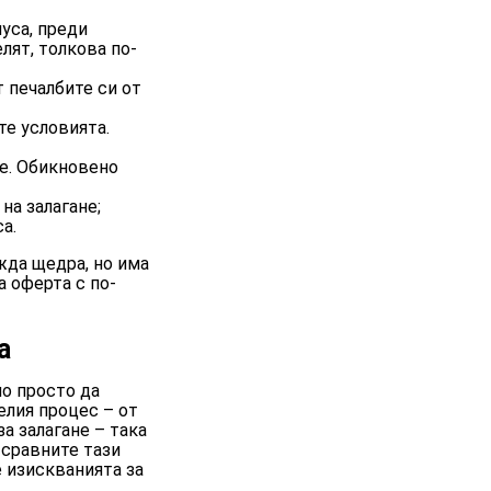
уса, преди
лят, толкова по-
 печалбите си от
те условията.
не. Обикновено
на залагане;
а.
жда щедра, но има
а оферта с по-
а
но просто да
елия процес – от
а залагане – така
 сравните тази
е изискванията за