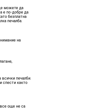
ще можете да
а е по-добре да
като безплатна
лка печалба.
внимание на
лагане,
а всички печалби.
и спести както
 все още не са