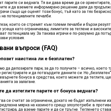
т парите си веднага. Тя ви дава време да се ориентирате,
ите и да вземете информирано решение дали да продължи
рачи също ще оценят този бонус, тъй като за тях безриско
 на потенциалните печалби.
 тези, които се стремят към големи печалби и бързи резул
е усеща като ограничаващ: лимитите за теглене и високите
ват потенциала му. За такива играчи е по-разумно да потъ
кави условия.
вани въпроси (FAQ)
епозит наистина ли е безплатен?
мо да депозирате пари, за да го получите – всичко, което 
е регистрирате и да потвърдите данните си. Но „безплатен
ревърнете бонуса в средства, които можете да теглите, ще
нията за залагане.
е да изтеглите парите от бонуса веднага?
ва се считат за ограничени, докато не бъдат изпълнени и
 предпазна мярка на казиното срещу злоупотреби: в против
егистрира, да вземе парите и да си тръгне. Тегленето ста