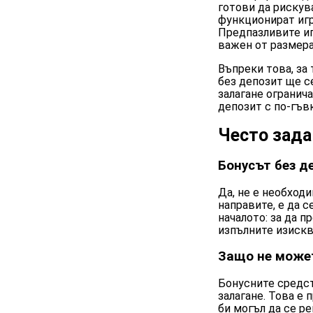
готови да рискува
функционират игр
Предпазливите иг
важен от размера
Въпреки това, за
без депозит ще с
залагане огранича
депозит с по-гъв
Често зада
Бонусът без д
Да, не е необходи
направите, е да с
началото: за да п
изпълните изисква
Защо не может
Бонусните средст
залагане. Това е
би могъл да се р