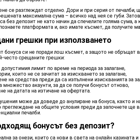
ене се разглеждат отделно. Дори и при серия от печалби, 
решената максимална сума – всичко над нея се губи. Затов
а без депозит не като начин да спечелите голяма сума, а 
ознаете платформата и, ако имате късмет, да получите ма
ани грешки при използването
ят бонуса си не поради лош късмет, а защото не обръщат 
ай-често срещаните грешки:
д допустимия лимит по време на периода за залагане,
ории, които не се зачитат за изискването за залагане,
ене на средства преди да са изпълнени изискванията за за
а множество акаунти, за да се получи бонусът отново,
не на датата на изтичане на офертата.
рушения може да доведе до анулиране на бонуса, както и н
о преглеждане на общите условия преди да започнете ще в
енциални печалби.
подходящ бонусът без депозит?
ална за онези, които са нови в света на онлайн казината и