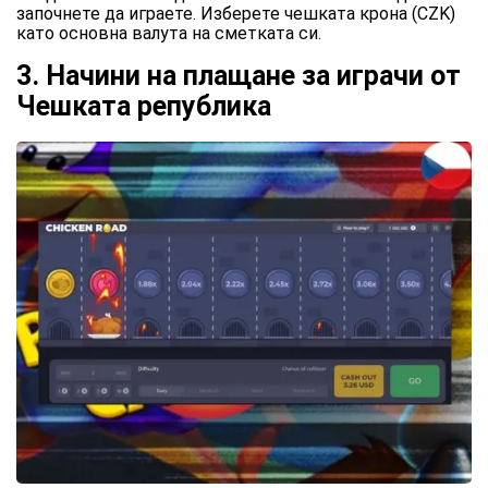
започнете да играете. Изберете чешката крона (CZK)
като основна валута на сметката си.
3. Начини на плащане за играчи от
Чешката република