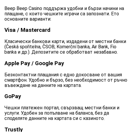
Beep Beep Casino поддържа удобни и бързи начини на
плащане, с които чешките играчи са запознати. Ето
основните варианти:
Visa / Mastercard
Класически банкови карти, издадени от местни банки
(Česká spořitelna, ČSOB, Komerční banka, Air Bank, Fio
banka и др.). Депозитите се обработват незабавно.
Apple Pay / Google Pay
Безконтактни плащания с едно докосване от вашия
смартфон. Удобно и бързо, без необходимост от ръчно
въвеждане на данните на картата.
GoPay
Чешки платежен портал, свързващ местни банки и
услуги. Удобен за попълване на баланса, без да
споделяте данните на картата си с казиното.
Trustly