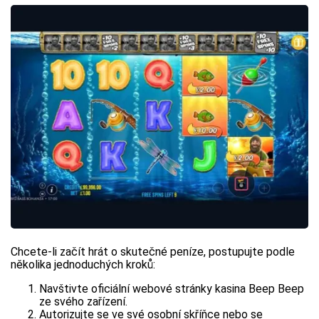
Chcete-li začít hrát o skutečné peníze, postupujte podle
několika jednoduchých kroků:
Navštivte oficiální webové stránky kasina Beep Beep
ze svého zařízení.
Autorizujte se ve své osobní skříňce nebo se