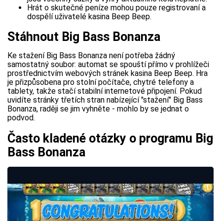
Hrát o skutečné peníze mohou pouze registrovaní a
dospělí uživatelé kasina Beep Beep.
Stáhnout Big Bass Bonanza
Ke stažení Big Bass Bonanza není potřeba žádný
samostatný soubor: automat se spouští přímo v prohlížeči
prostřednictvím webových stránek kasina Beep Beep. Hra
je přizpůsobena pro stolní počítače, chytré telefony a
tablety, takže stačí stabilní internetové připojení. Pokud
uvidíte stránky třetích stran nabízející "stažení" Big Bass
Bonanza, raději se jim vyhněte - mohlo by se jednat o
podvod.
Často kladené otázky o programu Big
Bass Bonanza