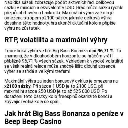
Nabídka sázek zobrazuje počet aktivních řad, celkovou
sázku v mincích a ekvivalent v USD. Hráč může sázku rychle
přizpůsobit svému bankrollu. Maximální výhra za kolo je
omezena stropem x2100 sázky: jakmile celková výhra
dosáhne této hodnoty, hra ukončí aktuální kolo a připíše
výhru na zůstatek.
RTP, volatilita a maximální výhry
Teoretická výhra ve hře Big Bass Bonanza
činí 96,71 %
. To
znamená, že v dlouhodobém horizontu se hráčům vrátí
přibližně 96,71 % všech sázek. Vzhledem k vysoké volatilitě
se však reálná relace může značně lišit: dlouhá absence
výher se střídá s velkými trefami.
Maximální výhra za jeden bonusový cyklus je omezena na
x2100 sázky
. Při sázce 1 USD je to 2100 USD, při
maximální sázce 250 USD je to až 525 000 USD. Po
dosažení této částky kolo freespinů okamžitě končí a
zbývající volná kola se spálí.
Jak hrát Big Bass Bonanza o peníze v
Beep Beep Casino