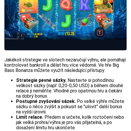
Jakékoli strategie ve slotech nezaručují výhru, ale pomáhají
kontrolovat bankroll a dělat hru více vědomé. Ve hře Big
Bass Bonanza můžete využít následující přístupy:
Strategie pevné sázky.
Nastavte si pohodlnou
velikost sázky (např. 0,20-0,50 USD) a během dlouhé
relace ji neměňte. Vhodné pro opatrnou hru a čekání
na dobrý bonus.
Postupné zvyšování sázek.
Po velké výhře můžete
sázku o něco zvýšit a pokusit se "ulovit" další bonus
na vyšší úrovni.
Limit relace.
Předem si určete, kolik roztočení nebo
jak velká prohra/výhra je pro vás přijatelná, a po
dosažení limitu hru ukončete.