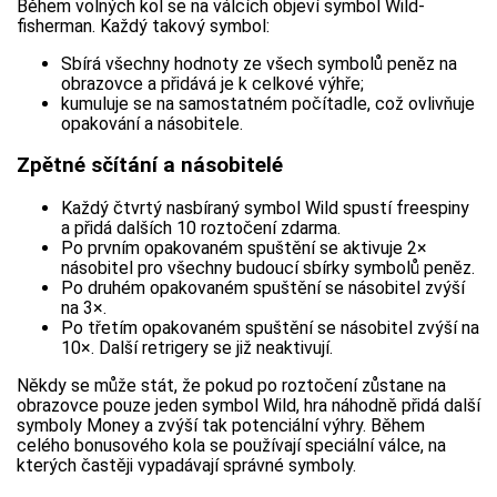
Během volných kol se na válcích objeví symbol Wild-
fisherman. Každý takový symbol:
Sbírá všechny hodnoty ze všech symbolů peněz na
obrazovce a přidává je k celkové výhře;
kumuluje se na samostatném počítadle, což ovlivňuje
opakování a násobitele.
Zpětné sčítání a násobitelé
Každý čtvrtý nasbíraný symbol Wild spustí freespiny
a přidá dalších 10 roztočení zdarma.
Po prvním opakovaném spuštění se aktivuje 2×
násobitel pro všechny budoucí sbírky symbolů peněz.
Po druhém opakovaném spuštění se násobitel zvýší
na 3×.
Po třetím opakovaném spuštění se násobitel zvýší na
10×. Další retrigery se již neaktivují.
Někdy se může stát, že pokud po roztočení zůstane na
obrazovce pouze jeden symbol Wild, hra náhodně přidá další
symboly Money a zvýší tak potenciální výhry. Během
celého bonusového kola se používají speciální válce, na
kterých častěji vypadávají správné symboly.