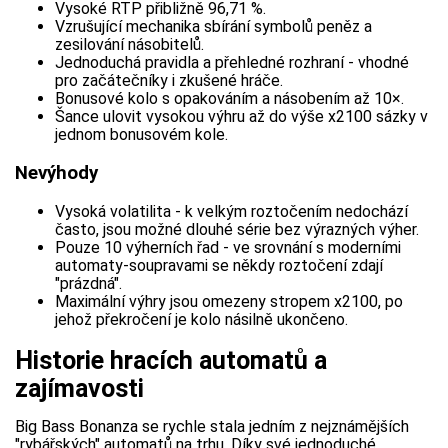
Vysoké RTP přibližně 96,71 %.
Vzrušující mechanika sbírání symbolů peněz a
zesilování násobitelů.
Jednoduchá pravidla a přehledné rozhraní - vhodné
pro začátečníky i zkušené hráče.
Bonusové kolo s opakováním a násobením až 10×.
Šance ulovit vysokou výhru až do výše x2100 sázky v
jednom bonusovém kole.
Nevýhody
Vysoká volatilita - k velkým roztočením nedochází
často, jsou možné dlouhé série bez výrazných výher.
Pouze 10 výherních řad - ve srovnání s moderními
automaty-soupravami se někdy roztočení zdají
"prázdná".
Maximální výhry jsou omezeny stropem x2100, po
jehož překročení je kolo násilně ukončeno.
Historie hracích automatů a
zajímavosti
Big Bass Bonanza se rychle stala jedním z nejznámějších
"rybářských" automatů na trhu. Díky své jednoduché