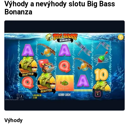
Výhody a nevýhody slotu Big Bass
Bonanza
Výhody