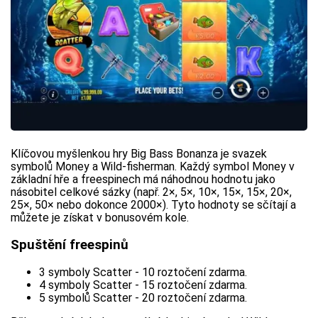
Klíčovou myšlenkou hry Big Bass Bonanza je svazek
symbolů Money a Wild-fisherman. Každý symbol Money v
základní hře a freespinech má náhodnou hodnotu jako
násobitel celkové sázky (např. 2×, 5×, 10×, 15×, 15×, 20×,
25×, 50× nebo dokonce 2000×). Tyto hodnoty se sčítají a
můžete je získat v bonusovém kole.
Spuštění freespinů
3 symboly Scatter - 10 roztočení zdarma.
4 symboly Scatter - 15 roztočení zdarma.
5 symbolů Scatter - 20 roztočení zdarma.