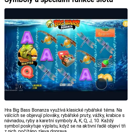
Hra Big Bass Bonanza využívá klasické rybářské téma. Na
válcích se objevují plováky, rybářské pruty, vážky, krabice s
návnadou, ryby a karetní symboly A, K, Q, J, 10. Každý
symbol poskytuje výplatu, když se na aktivní řadě objeví tři
z nich, počítáno zleva doprava.