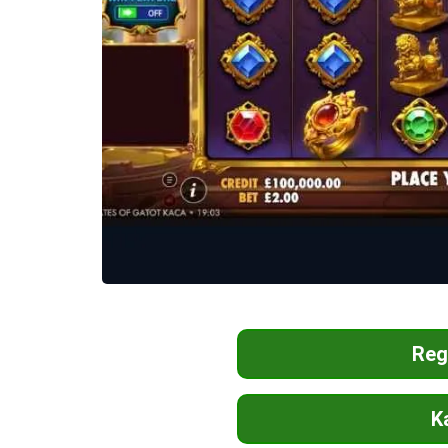
Reg
K