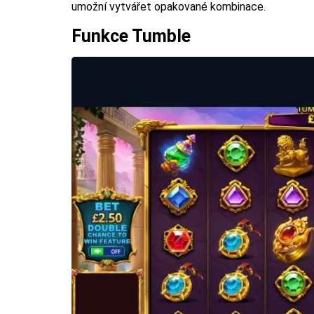
umožní vytvářet opakované kombinace.
Funkce Tumble