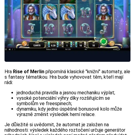
Hra
Rise of Merlin
připomíná klasické "knižní" automaty, ale
s fantasy tématikou. Hra bude vyhovovat těm, kteří mají
rádi:
jednoduchá pravidla a jasnou mechaniku výplat;
vysoké potenciální výhry díky rozšiřujícím se
symbolům ve freespinech;
dynamiku, kdy jedno úspěšné bonusové kolo může
výrazně změnit výsledek herní relace.
Je důležité si uvědomit, že automat je založen na
náhodnosti: výsledek každého roztočení určuje generátor