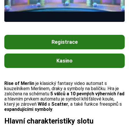
Registrace
Kasino
Rise of Merlin
je klasický fantasy video automat s
kouzelníkem Merlinem, draky a symboly na balíčku. Hra je
založena na schématu
5 válců a 10 pevných výherních řad
a hlavním prvkem automatu je symbol křišťálové koule,
který je zároveň
Wild
a
Scatter
, a také funkce freespinů s
expandujícími symboly
.
Hlavní charakteristiky slotu