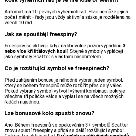
Kolik výherních řad je ve hře Rise of Merlin?
Automat má 10 pevných výherních řad. Hráč nemůže jejich
počet měnit - řady jsou vždy aktivní a sázka je rozdělena na
všech 10 řad.
Jak se spouštějí freespiny?
Freespiny se aktivují, když na libovolné pozici vypadnou
3
nebo více křišťálových koulí
. Stejné symboly vyplácejí
jako symboly Scatter s vlastním násobitelem.
Co je rozšiřující symbol ve freespinech?
Před zahájením bonusu je náhodně vybrán jeden symbol,
který se během freespinů může rozšířit přes celý válec.
Pokud vybraný symbol vytvoří výherní kombinaci, pokryje
všechna tři políčka válce a vyplatí se na všech možných
řadách najednou.
Lze bonusové kolo spustit znovu?
Ano. Během freespinů se opakováním 3+ symbolů Scatter
znovu spustí freespiny a přidá se další rozšiřující symbol.
Celkem lze aktivovat až
9 různých rozšiřujících symbolů
.