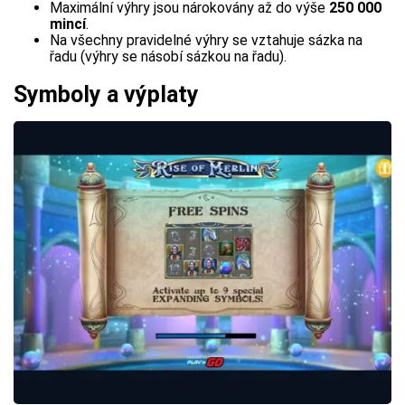
Maximální výhry jsou nárokovány až do výše
250 000
mincí
.
Na všechny pravidelné výhry se vztahuje sázka na
řadu (výhry se násobí sázkou na řadu).
Symboly a výplaty