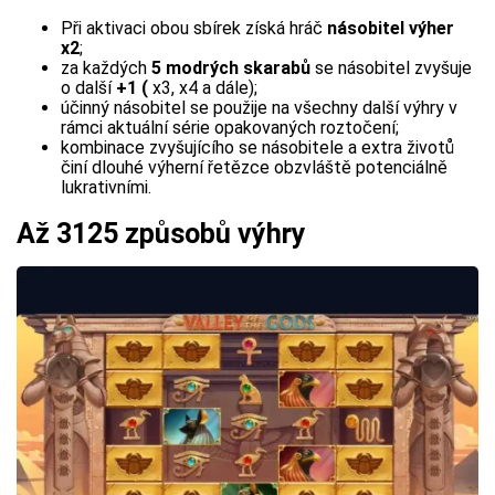
Při aktivaci obou sbírek získá hráč
násobitel výher
x2
;
za každých
5 modrých skarabů
se násobitel zvyšuje
o další
+1 (
x3, x4 a dále);
účinný násobitel se použije na všechny další výhry v
rámci aktuální série opakovaných roztočení;
kombinace zvyšujícího se násobitele a extra životů
činí dlouhé výherní řetězce obzvláště potenciálně
lukrativními.
Až 3125 způsobů výhry