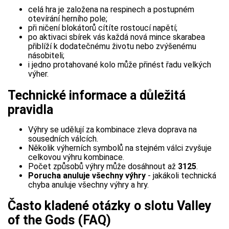
celá hra je založena na respinech a postupném
otevírání herního pole;
při ničení blokátorů cítíte rostoucí napětí;
po aktivaci sbírek vás každá nová mince skarabea
přiblíží k dodatečnému životu nebo zvýšenému
násobiteli;
i jedno protahované kolo může přinést řadu velkých
výher.
Technické informace a důležitá
pravidla
Výhry se udělují za kombinace zleva doprava na
sousedních válcích.
Několik výherních symbolů na stejném válci zvyšuje
celkovou výhru kombinace.
Počet způsobů výhry může dosáhnout až
3125
.
Porucha anuluje všechny výhry
- jakákoli technická
chyba anuluje všechny výhry a hry.
Často kladené otázky o slotu Valley
of the Gods (FAQ)