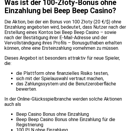
Was ist der 100-Złoty-Bonus ohne
Einzahlung bei Beep Beep Casino?
Die Aktion, bei der ein Bonus von 100 Złoty (20 €/$) ohne
Einzahlung angeboten wird, bedeutet, dass Nutzer nach der
Erstellung eines Kontos bei Beep Beep Casino – sowie
nach der Bestätigung ihrer E-Mail-Adresse und der
Vervollständigung ihres Profils – Bonusguthaben erhalten
können, ohne eine Ersteinzahlung vornehmen zu müssen.
Dieses Angebot ist besonders attraktiv für neue Spieler,
die:
die Plattform ohne finanzielles Risiko testen,
sich mit der Spielauswahl vertraut machen,
das Zahlungssystem und die Benutzeroberfläche
bewerten.
In der Online-Glücksspielbranche werden solche Aktionen
auch als
Beep Casino Bonus ohne Einzahlung
Beep Beep Casino Bonus ohne Einzahlung für die
Registrierung
100 PLN ohne Einzahlung