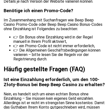
Details je nach Version der Website variieren können.
Benötige ich einen Promo-Code?
Im Zusammenhang mit Suchanfragen wie Beep Beep
Casino Promo-Code oder Beep Beep Casino Bonus-Codes
ohne Einzahlung ist Folgendes zu beachten:
👉 Ein Bonus ohne Einzahlung wird in der Regel
manuell in Ihrem Profil aktiviert,
👉 ein Promo-Code ist nicht immer erforderlich,
👉 Die Allgemeinen Geschäftsbedingungen können
variieren – bitte lesen Sie die Regeln vor der
Registrierung durch.
Häufig gestellte Fragen (FAQ)
Ist eine Einzahlung erforderlich, um den 100-
Złoty-Bonus bei Beep Beep Casino zu erhalten?
Nein, es handelt sich um einen echten Bonus ohne
Einzahlung – Sie müssen kein eigenes Geld einzahlen.
Allerdings ist er nicht im strengsten Sinne kostenlos: Damit
das Guthaben Ihrem Konto gutgeschrieben wird, müssen