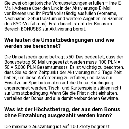
Sie zwei obligatorische Voraussetzungen erfüllen – Ihre E-
Mail-Adresse über den Link in der Aktivierungs-E-Mail
verifizieren und Ihr Profil vollständig ausfüllen (Vorname,
Nachname, Geburtsdatum und weitere Angaben im Rahmen
des KYC-Verfahrens). Erst danach steht der Bonus im
Bereich BONUSES zur Aktivierung bereit.
Wie lauten die Umsatzbedingungen und wie
werden sie berechnet?
Die Umsatzbedingung beträgt x50. Das bedeutet, dass der
Bonusbetrag 50 Mal umgesetzt werden muss: 100 PLN ×
50 = 5.000 PLN Gesamtumsatz. Es ist wichtig zu beachten,
dass Sie ab dem Zeitpunkt der Aktivierung nur 3 Tage Zeit
haben, um diese Anforderung zu erfüllen, und dass nur
Einsätze an Spielautomaten auf die Umsatzbedingung
angerechnet werden. Tisch- und Kartenspiele zählen nicht
zur Umsatzbedingung. Wenn Sie die Frist nicht einhalten,
verfallen der Bonus und alle damit verbundenen Gewinne.
Was ist der Höchstbetrag, der aus dem Bonus
ohne Einzahlung ausgezahlt werden kann?
Die maximale Auszahlung ist auf 100 Zloty begrenzt.