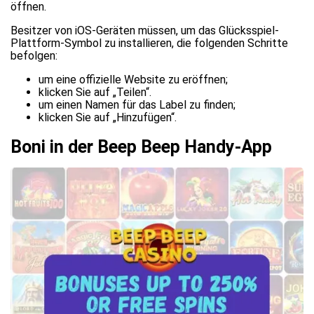
öffnen.
Besitzer von iOS-Geräten müssen, um das Glücksspiel-
Plattform-Symbol zu installieren, die folgenden Schritte
befolgen:
um eine offizielle Website zu eröffnen;
klicken Sie auf „Teilen“.
um einen Namen für das Label zu finden;
klicken Sie auf „Hinzufügen“.
Boni in der Beep Beep Handy-App