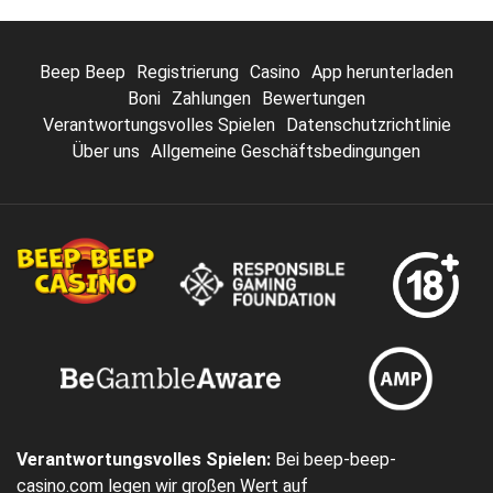
Beep Beep
Registrierung
Casino
App herunterladen
Boni
Zahlungen
Bewertungen
Verantwortungsvolles Spielen
Datenschutzrichtlinie
Über uns
Allgemeine Geschäftsbedingungen
Verantwortungsvolles Spielen:
Bei beep-beep-
casino.com legen wir großen Wert auf