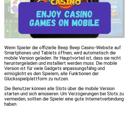
Wenn Spieler die offizielle Beep Beep Casino-Website auf
Smartphones und Tablets öffnen, wird automatisch die
mobile Version geladen. Ihr Hauptvorteil ist, dass sie nicht
heruntergeladen und installiert werden muss. Die mobile
Version ist für viele Gadgets anpassungsfähig und
ermöglicht es den Spielern, alle Funktionen der
Glücksspielplattform zu nutzen.
Die Benutzer können alle Slots über die mobile Version
starten und sich amüsieren. Um Verzögerungen bei Slots zu
vermeiden, sollten die Spieler eine gute Internetverbindung
haben.