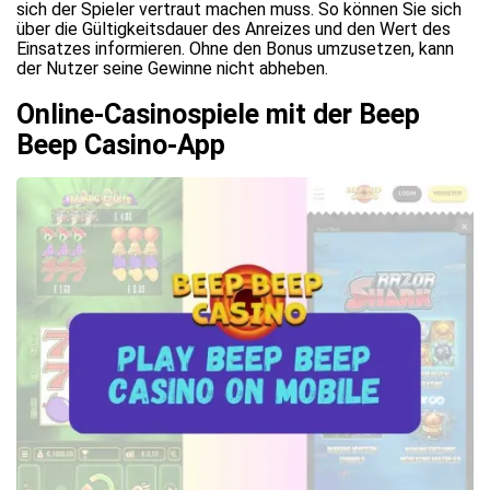
sich der Spieler vertraut machen muss. So können Sie sich
über die Gültigkeitsdauer des Anreizes und den Wert des
Einsatzes informieren. Ohne den Bonus umzusetzen, kann
der Nutzer seine Gewinne nicht abheben.
Online-Casinospiele mit der Beep
Beep Casino-App