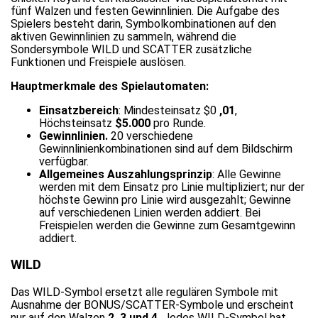
fünf Walzen und festen Gewinnlinien. Die Aufgabe des
Spielers besteht darin, Symbolkombinationen auf den
aktiven Gewinnlinien zu sammeln, während die
Sondersymbole WILD und SCATTER zusätzliche
Funktionen und Freispiele auslösen.
Hauptmerkmale des Spielautomaten:
Einsatzbereich
: Mindesteinsatz $0
,01
,
Höchsteinsatz
$5.000
pro Runde.
Gewinnlinien.
20 verschiedene
Gewinnlinienkombinationen sind auf dem Bildschirm
verfügbar.
Allgemeines Auszahlungsprinzip
: Alle Gewinne
werden mit dem Einsatz pro Linie multipliziert; nur der
höchste Gewinn pro Linie wird ausgezahlt; Gewinne
auf verschiedenen Linien werden addiert. Bei
Freispielen werden die Gewinne zum Gesamtgewinn
addiert.
WILD
Das WILD-Symbol ersetzt alle regulären Symbole mit
Ausnahme der BONUS/SCATTER-Symbole und erscheint
nur auf den Walzen
2, 3 und 4.
Jedes WILD-Symbol hat