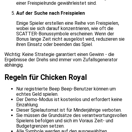
einer Freispielrunde gewährleistet sind.
Auf der Suche nach Freispielen
Einige Spieler erstellen eine Reihe von Freispielen,
wobei sie sich darauf konzentrieren, wie oft die
SCATTER-Bonussymbole erscheinen. Wenn der
Bonus lange Zeit nicht ausgelöst wird, reduzieren sie
ihren Einsatz oder beenden das Spiel.
Wichtig: Keine Strategie garantiert einen Gewinn - die
Ergebnisse der Drehs sind immer vom Zufallsgenerator
abhängig.
Regeln für Chicken Royal
Nur registrierte Beep Beep-Benutzer können um
echtes Geld spielen.
Der Demo-Modus ist kostenlos und erfordert keine
Einzahlung.
Dieser Spielautomat ist für Minderjährige verboten.
Sie müssen die Grundsätze des verantwortungsvollen
Spielens befolgen und sich im Voraus Zeit- und
Budgetgrenzen setzen.
Alle Symbole werden auf den ausgewählten