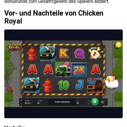
Bonusrunde zum Gesamtgewinn des Spielers addiert.
Vor- und Nachteile von Chicken
Royal