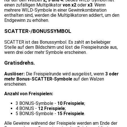
einen zufälligen Multiplikator
von x2
oder
x3
. Wenn
mehrere WILD-Symbole in einer Gewinnkombination
enthalten sind, werden die Multiplikatoren addiert, um den
Endgewinn zu erhöhen.
SCATTER-/BONUSSYMBOL
SCATTER ist das Bonussymbol. Es zahlt an beliebiger
Stelle auf dem Bildschirm und löst die Freispielrunde aus,
wenn drei oder mehr Symbole erscheinen.
Gratisdrehs.
Auslöser:
Die Freispielrunde wird ausgelöst, wenn
3 oder
mehr Bonus-SCATTER-Symbole
auf den Walzen
erscheinen.
Anzahl von Freispielen:
3 BONUS-Symbole -
10 Freispiele
;
4 BONUS -
12 Freispiele
;
5 BONUS-Symbole -
15 Freispiele
.
Alle Gewinne während der Freispiele werden am Ende der