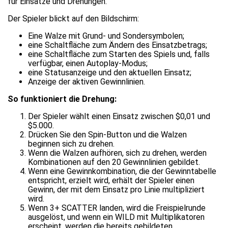
für Einsätze und Drehungen.
Der Spieler blickt auf den Bildschirm:
Eine Walze mit Grund- und Sondersymbolen;
eine Schaltfläche zum Ändern des Einsatzbetrags;
eine Schaltfläche zum Starten des Spiels und, falls
verfügbar, einen Autoplay-Modus;
eine Statusanzeige und den aktuellen Einsatz;
Anzeige der aktiven Gewinnlinien.
So funktioniert die Drehung:
Der Spieler wählt einen Einsatz zwischen $0,01 und
$5.000.
Drücken Sie den Spin-Button und die Walzen
beginnen sich zu drehen.
Wenn die Walzen aufhören, sich zu drehen, werden
Kombinationen auf den 20 Gewinnlinien gebildet.
Wenn eine Gewinnkombination, die der Gewinntabelle
entspricht, erzielt wird, erhält der Spieler einen
Gewinn, der mit dem Einsatz pro Linie multipliziert
wird.
Wenn 3+ SCATTER landen, wird die Freispielrunde
ausgelöst, und wenn ein WILD mit Multiplikatoren
erscheint, werden die bereits gebildeten