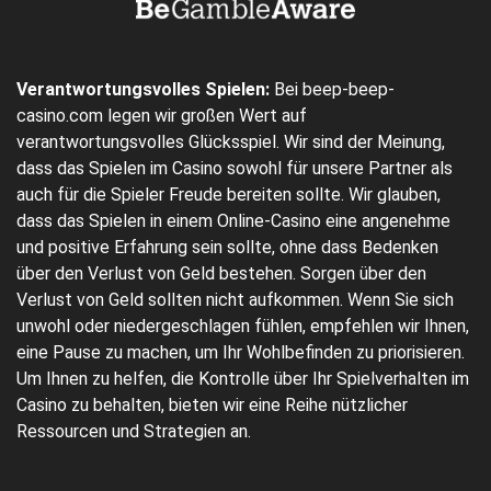
Verantwortungsvolles Spielen:
Bei beep-beep-
casino.com legen wir großen Wert auf
verantwortungsvolles Glücksspiel. Wir sind der Meinung,
dass das Spielen im Casino sowohl für unsere Partner als
auch für die Spieler Freude bereiten sollte. Wir glauben,
dass das Spielen in einem Online-Casino eine angenehme
und positive Erfahrung sein sollte, ohne dass Bedenken
über den Verlust von Geld bestehen. Sorgen über den
Verlust von Geld sollten nicht aufkommen. Wenn Sie sich
unwohl oder niedergeschlagen fühlen, empfehlen wir Ihnen,
eine Pause zu machen, um Ihr Wohlbefinden zu priorisieren.
Um Ihnen zu helfen, die Kontrolle über Ihr Spielverhalten im
Casino zu behalten, bieten wir eine Reihe nützlicher
Ressourcen und Strategien an.