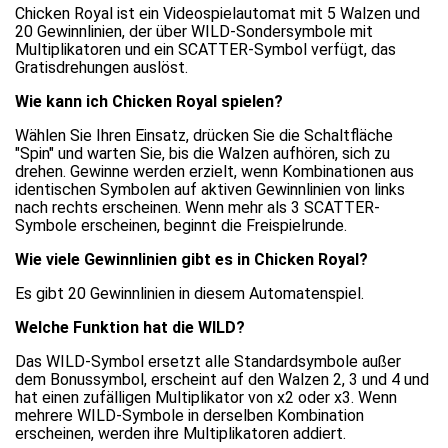
Chicken Royal ist ein Videospielautomat mit 5 Walzen und
20 Gewinnlinien, der über WILD-Sondersymbole mit
Multiplikatoren und ein SCATTER-Symbol verfügt, das
Gratisdrehungen auslöst.
Wie kann ich Chicken Royal spielen?
Wählen Sie Ihren Einsatz, drücken Sie die Schaltfläche
"Spin" und warten Sie, bis die Walzen aufhören, sich zu
drehen. Gewinne werden erzielt, wenn Kombinationen aus
identischen Symbolen auf aktiven Gewinnlinien von links
nach rechts erscheinen. Wenn mehr als 3 SCATTER-
Symbole erscheinen, beginnt die Freispielrunde.
Wie viele Gewinnlinien gibt es in Chicken Royal?
Es gibt 20 Gewinnlinien in diesem Automatenspiel.
Welche Funktion hat die WILD?
Das WILD-Symbol ersetzt alle Standardsymbole außer
dem Bonussymbol, erscheint auf den Walzen 2, 3 und 4 und
hat einen zufälligen Multiplikator von x2 oder x3. Wenn
mehrere WILD-Symbole in derselben Kombination
erscheinen, werden ihre Multiplikatoren addiert.