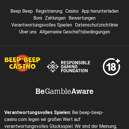
Beep Beep
Registrierung
Casino
App herunterladen
Boni
Zahlungen
Bewertungen
Verantwortungsvolles Spielen
Datenschutzrichtlinie
Über uns
Allgemeine Geschäftsbedingungen
Verantwortungsvolles Spielen:
Bei beep-beep-
casino.com legen wir großen Wert auf
verantwortungsvolles Glücksspiel. Wir sind der Meinung,