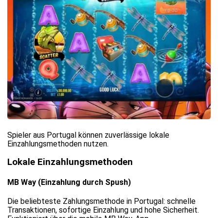
Spieler aus Portugal können zuverlässige lokale
Einzahlungsmethoden nutzen.
Lokale Einzahlungsmethoden
MB Way (Einzahlung durch Spush)
Die beliebteste Zahlungsmethode in Portugal: schnelle
Transaktionen, sofortige Einzahlung und hohe Sicherheit.