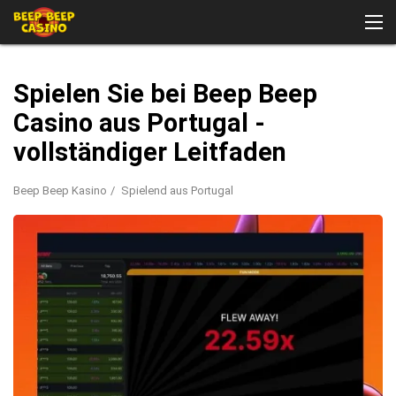
Spielen Sie bei Beep Beep
Casino aus Portugal -
vollständiger Leitfaden
Casinospiele
Bonus
Beep Beep Kasino
Spielend aus Portugal
Für Spieler aus