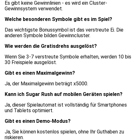
Es gibt keine Gewinnlinien - es wird ein Cluster-
Gewinnsystem verwendet.
Welche besonderen Symbole gibt es im Spiel?
Das wichtigste Bonussymbol ist das verstreute Ei. Die
anderen Symbole bilden Gewinncluster.
Wie werden die Gratisdrehs ausgelöst?
Wenn Sie 3-7 verstreute Symbole erhalten, werden 10 bis
30 Freispiele ausgelöst.
Gibt es einen Maximalgewinn?
Ja, der Maximalgewinn beträgt x5000.
Kann ich Sugar Rush auf mobilen Geräten spielen?
Ja, dieser Spielautomat ist vollständig für Smartphones
und Tablets optimiert.
Gibt es einen Demo-Modus?
Ja, Sie können kostenlos spielen, ohne Ihr Guthaben zu
riskieren.