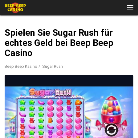
Spielen Sie Sugar Rush für
echtes Geld bei Beep Beep
Casino
Casinospiele
Bonus
Beep Beep Kasino
Sugar Rush
Für Spieler aus