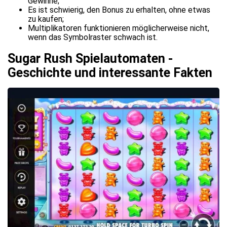
Gewinne;
Es ist schwierig, den Bonus zu erhalten, ohne etwas
zu kaufen;
Multiplikatoren funktionieren möglicherweise nicht,
wenn das Symbolraster schwach ist.
Sugar Rush Spielautomaten -
Geschichte und interessante Fakten