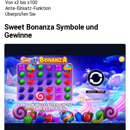
Von x2 bis x100
Ante-Einsatz-Funktion
Überprüfen Sie
Sweet Bonanza Symbole und
Gewinne