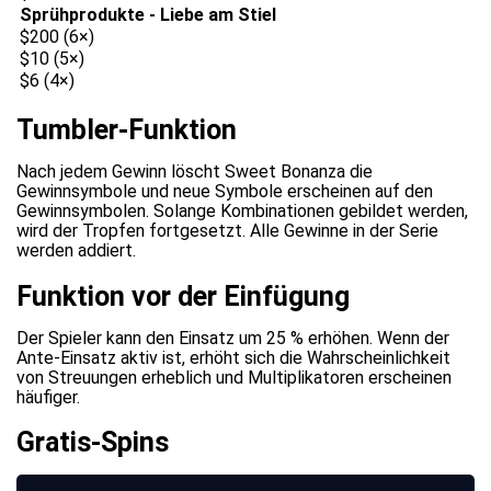
Sprühprodukte - Liebe am Stiel
$200 (6×)
$10 (5×)
$6 (4×)
Tumbler-Funktion
Nach jedem Gewinn löscht Sweet Bonanza die
Gewinnsymbole und neue Symbole erscheinen auf den
Gewinnsymbolen. Solange Kombinationen gebildet werden,
wird der Tropfen fortgesetzt. Alle Gewinne in der Serie
werden addiert.
Funktion vor der Einfügung
Der Spieler kann den Einsatz um 25 % erhöhen. Wenn der
Ante-Einsatz aktiv ist, erhöht sich die Wahrscheinlichkeit
von Streuungen erheblich und Multiplikatoren erscheinen
häufiger.
Gratis-Spins