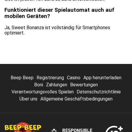
Funktioniert dieser Spielautomat auch auf
mobilen Geräten?
Ja, Sweet Bonanza ist vollständig für Smartphones
optimiert.
Beep Beep
Registrierung
Casino
App herunterladen
Boni
Zahlungen
Bewertungen
Verantwortungsvolles Spielen
Datenschutzrichtlinie
Über uns
Allgemeine Geschäftsbedingungen