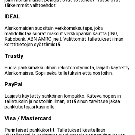
tärkeimmät vaihtoehdot:
iDEAL
Alankomaiden suosituin verkkomaksutapa, joka
mahdollistaa suorat maksut verkkopankin kautta (ING,
Rabobank, ABN AMRO jne.). Välittömät talletukset ilman
korttitietojen syöttämistä.
Trustly
Suora pankkimaksu ilman rekisteröitymistä, laajalti käytetty
Alankomaissa. Sopii sekä talletuksiin että nostoihin.
PayPal
Laajasti käytetty sähköinen lompakko. Kätevä nopeisiin
talletuksiin ja nostoihin ilman, että sinun tarvitsee jakaa
pankkitietojasi kasinolle.
Visa / Mastercard
Perinteiset pankkikortit. Talletukset käsitellään