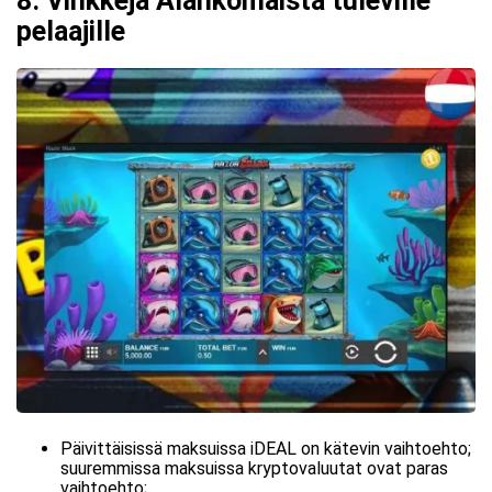
8. Vinkkejä Alankomaista tuleville
pelaajille
Päivittäisissä maksuissa iDEAL on kätevin vaihtoehto;
suuremmissa maksuissa kryptovaluutat ovat paras
vaihtoehto;