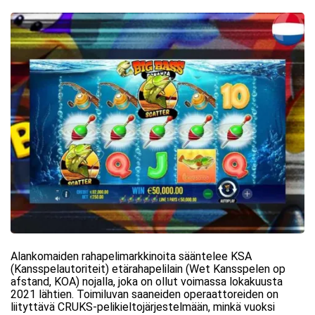
Alankomaiden rahapelimarkkinoita sääntelee KSA
(Kansspelautoriteit) etärahapelilain (Wet Kansspelen op
afstand, KOA) nojalla, joka on ollut voimassa lokakuusta
2021 lähtien. Toimiluvan saaneiden operaattoreiden on
liityttävä CRUKS-pelikieltojärjestelmään, minkä vuoksi