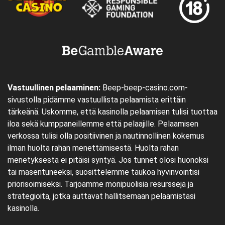
Vastuullinen pelaaminen:
Beep-beep-casino.com-
sivustolla pidämme vastuullista pelaamista erittäin
tärkeänä. Uskomme, että kasinolla pelaamisen tulisi tuottaa
iloa sekä kumppaneillemme että pelaajille. Pelaamisen
verkossa tulisi olla positiivinen ja nautinnollinen kokemus
ilman huolta rahan menettämisestä. Huolta rahan
menetyksestä ei pitäisi syntyä. Jos tunnet olosi huonoksi
tai masentuneeksi, suosittelemme taukoa hyvinvointisi
priorisoimiseksi. Tarjoamme monipuolisia resursseja ja
strategioita, jotka auttavat hallitsemaan pelaamistasi
kasinolla.