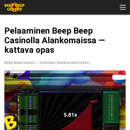
Pelaaminen Beep Beep
Casinolla Alankomaissa —
kattava opas
Kasino­pelit
Bonus
Beep Beep kasino
Soitetaan Alankomaista käsin
Pelaajille, jotka ovat kotoisin