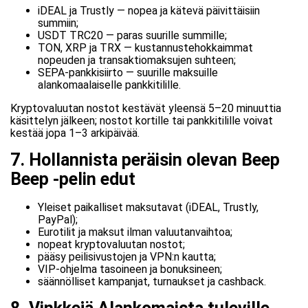
iDEAL ja Trustly — nopea ja kätevä päivittäisiin
summiin;
USDT TRC20 — paras suurille summille;
TON, XRP ja TRX — kustannustehokkaimmat
nopeuden ja transaktiomaksujen suhteen;
SEPA-pankkisiirto — suurille maksuille
alankomaalaiselle pankkitilille.
Kryptovaluutan nostot kestävät yleensä 5–20 minuuttia
käsittelyn jälkeen; nostot kortille tai pankkitilille voivat
kestää jopa 1–3 arkipäivää.
7. Hollannista peräisin olevan Beep
Beep -pelin edut
Yleiset paikalliset maksutavat (iDEAL, Trustly,
PayPal);
Eurotilit ja maksut ilman valuutanvaihtoa;
nopeat kryptovaluutan nostot;
pääsy peilisivustojen ja VPN:n kautta;
VIP-ohjelma tasoineen ja bonuksineen;
säännölliset kampanjat, turnaukset ja cashback.