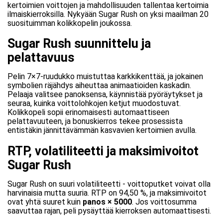
kertoimien voittojen ja mahdollisuuden tallentaa kertoimia
ilmaiskierroksilla. Nykyään Sugar Rush on yksi maailman 20
suosituimman kolikkopelin joukossa.
Sugar Rush suunnittelu ja
pelattavuus
Pelin 7×7-ruudukko muistuttaa karkkikenttää, ja jokainen
symbolien räjähdys aiheuttaa animaatioiden kaskadin.
Pelaaja valitsee panoksensa, käynnistää pyöräytykset ja
seuraa, kuinka voittolohkojen ketjut muodostuvat.
Kolikkopeli sopii erinomaisesti automaattiseen
pelattavuuteen, ja bonuskierros tekee prosessista
entistäkin jännittävämmän kasvavien kertoimien avulla.
RTP, volatiliteetti ja maksimivoitot
Sugar Rush
Sugar Rush on suuri volatiliteetti - voittoputket voivat olla
harvinaisia mutta suuria. RTP on 94,50 %, ja maksimivoitot
ovat yhtä suuret kuin
panos × 5000
. Jos voittosumma
saavuttaa rajan, peli pysäyttää kierroksen automaattisesti.