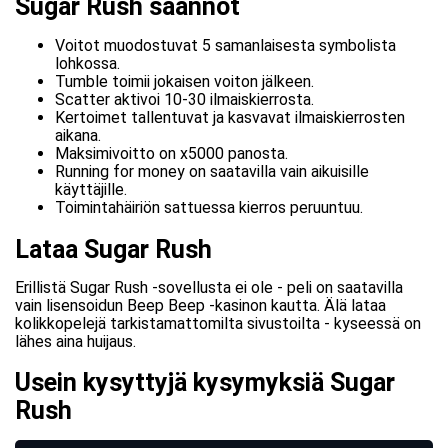
Sugar Rush säännöt
Voitot muodostuvat 5 samanlaisesta symbolista
lohkossa.
Tumble toimii jokaisen voiton jälkeen.
Scatter aktivoi 10-30 ilmaiskierrosta.
Kertoimet tallentuvat ja kasvavat ilmaiskierrosten
aikana.
Maksimivoitto on x5000 panosta.
Running for money on saatavilla vain aikuisille
käyttäjille.
Toimintahäiriön sattuessa kierros peruuntuu.
Lataa Sugar Rush
Erillistä Sugar Rush -sovellusta ei ole - peli on saatavilla
vain lisensoidun Beep Beep -kasinon kautta. Älä lataa
kolikkopelejä tarkistamattomilta sivustoilta - kyseessä on
lähes aina huijaus.
Usein kysyttyjä kysymyksiä Sugar
Rush