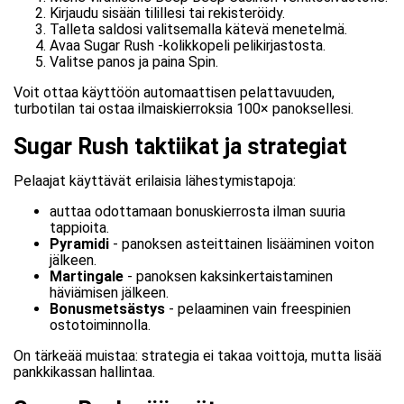
Kirjaudu sisään tilillesi tai rekisteröidy.
Talleta saldosi valitsemalla kätevä menetelmä.
Avaa Sugar Rush -kolikkopeli pelikirjastosta.
Valitse panos ja paina Spin.
Voit ottaa käyttöön automaattisen pelattavuuden,
turbotilan tai ostaa ilmaiskierroksia 100× panoksellesi.
Sugar Rush taktiikat ja strategiat
Pelaajat käyttävät erilaisia lähestymistapoja:
auttaa odottamaan bonuskierrosta ilman suuria
tappioita.
Pyramidi
- panoksen asteittainen lisääminen voiton
jälkeen.
Martingale
- panoksen kaksinkertaistaminen
häviämisen jälkeen.
Bonusmetsästys
- pelaaminen vain freespinien
ostotoiminnolla.
On tärkeää muistaa: strategia ei takaa voittoja, mutta lisää
pankkikassan hallintaa.