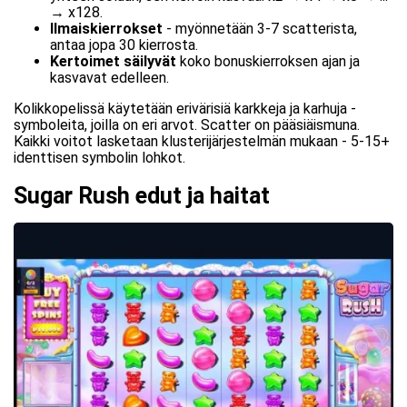
→ x128.
Ilmaiskierrokset
- myönnetään 3-7 scatterista,
antaa jopa 30 kierrosta.
Kertoimet säilyvät
koko bonuskierroksen ajan ja
kasvavat edelleen.
Kolikkopelissä käytetään erivärisiä karkkeja ja karhuja -
symboleita, joilla on eri arvot. Scatter on pääsiäismuna.
Kaikki voitot lasketaan klusterijärjestelmän mukaan - 5-15+
identtisen symbolin lohkot.
Sugar Rush edut ja haitat