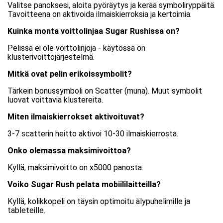
Valitse panoksesi, aloita pyöräytys ja kerää symboliryppäitä.
Tavoitteena on aktivoida ilmaiskierroksia ja kertoimia.
Kuinka monta voittolinjaa Sugar Rushissa on?
Pelissä ei ole voittolinjoja - käytössä on
klusterivoittojärjestelmä.
Mitkä ovat pelin erikoissymbolit?
Tärkein bonussymboli on Scatter (muna). Muut symbolit
luovat voittavia klustereita.
Miten ilmaiskierrokset aktivoituvat?
3-7 scatterin heitto aktivoi 10-30 ilmaiskierrosta.
Onko olemassa maksimivoittoa?
Kyllä, maksimivoitto on x5000 panosta.
Voiko Sugar Rush pelata mobiililaitteilla?
Kyllä, kolikkopeli on täysin optimoitu älypuhelimille ja
tableteille.