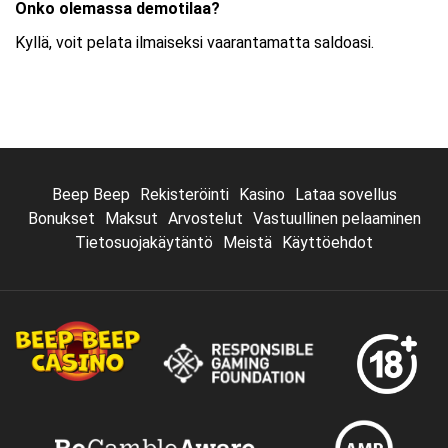
Onko olemassa demotilaa?
Kyllä, voit pelata ilmaiseksi vaarantamatta saldoasi.
Beep Beep
Rekisteröinti
Kasino
Lataa sovellus
Bonukset
Maksut
Arvostelut
Vastuullinen pelaaminen
Tietosuojakäytäntö
Meistä
Käyttöehdot