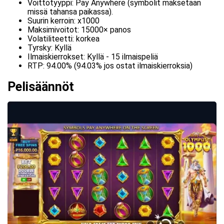
Voittotyyppi: Pay Anywhere (symbolit maksetaan
missä tahansa paikassa).
Suurin kerroin: x1000
Maksimivoitot: 15000× panos
Volatiliteetti: korkea
Tyrsky: Kyllä
Ilmaiskierrokset: Kyllä - 15 ilmaispeliä
RTP: 94.00% (94.03% jos ostat ilmaiskierroksia)
Pelisäännöt