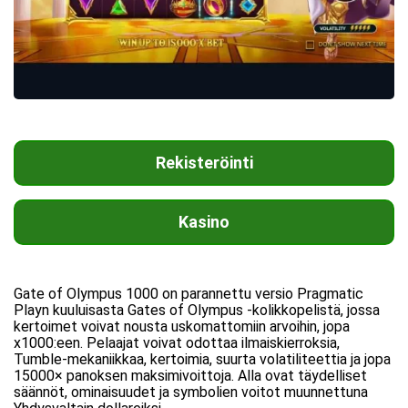
Rekisteröinti
Kasino
Gate of Olympus 1000 on parannettu versio Pragmatic
Playn kuuluisasta Gates of Olympus -kolikkopelistä, jossa
kertoimet voivat nousta uskomattomiin arvoihin, jopa
x1000:een. Pelaajat voivat odottaa ilmaiskierroksia,
Tumble-mekaniikkaa, kertoimia, suurta volatiliteettia ja jopa
15000× panoksen maksimivoittoja. Alla ovat täydelliset
säännöt, ominaisuudet ja symbolien voitot muunnettuna