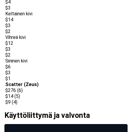
$4
$3
Keltainen kivi
$14
$3
$2
Vihreä kivi
$12
$3
$2
Sininen kivi
$6
$3
$1
Scatter (Zeus)
$276 (6)
$14 (5)
$9 (4)
Käyttöliittymä ja valvonta