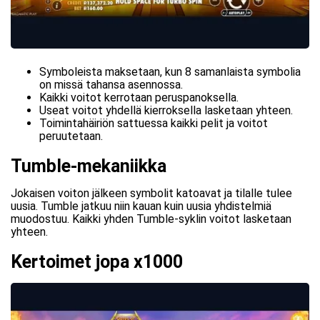
Symboleista maksetaan, kun 8 samanlaista symbolia
on missä tahansa asennossa.
Kaikki voitot kerrotaan peruspanoksella.
Useat voitot yhdellä kierroksella lasketaan yhteen.
Toimintahäiriön sattuessa kaikki pelit ja voitot
peruutetaan.
Tumble-mekaniikka
Jokaisen voiton jälkeen symbolit katoavat ja tilalle tulee
uusia. Tumble jatkuu niin kauan kuin uusia yhdistelmiä
muodostuu. Kaikki yhden Tumble-syklin voitot lasketaan
yhteen.
Kertoimet jopa x1000