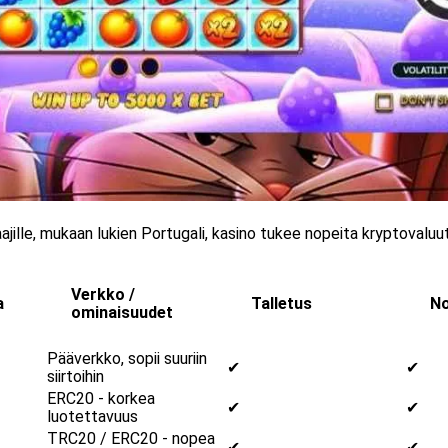
aajille, mukaan lukien Portugali, kasino tukee nopeita kryptovaluu
Verkko /
a
Talletus
N
ominaisuudet
Pääverkko, sopii suuriin
✔
✔
siirtoihin
ERC20 - korkea
✔
✔
luotettavuus
TRC20 / ERC20 - nopea
✔
✔