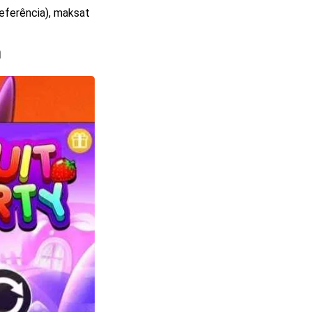
Referência), maksat
n