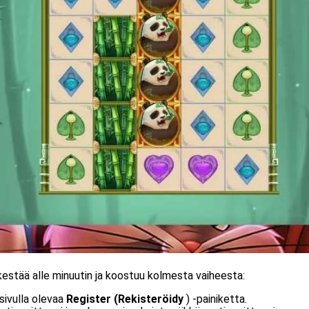
estää alle minuutin ja koostuu kolmesta vaiheesta:
ivulla olevaa
Register (Rekisteröidy
) -painiketta.