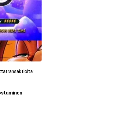
ttatransaktioita:
ostaminen