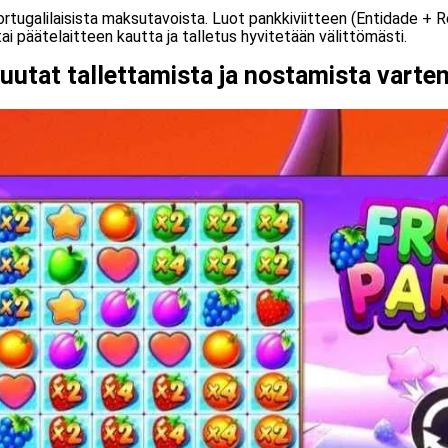
rtugalilaisista maksutavoista. Luot pankkiviitteen (Entidade + 
ai päätelaitteen kautta ja talletus hyvitetään välittömästi.
uutat tallettamista ja nostamista varte