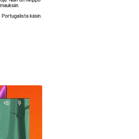
rnauksiin.
 Portugalista käsin.