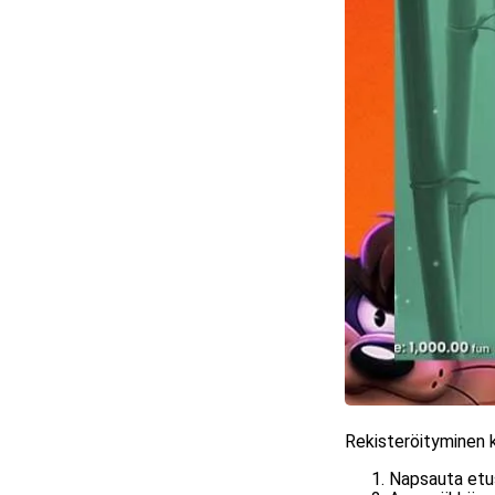
Rekisteröityminen k
Napsauta etus