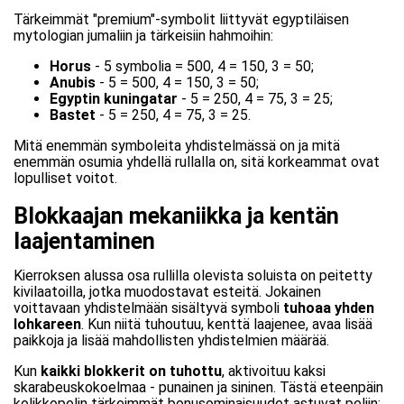
Tärkeimmät "premium"-symbolit liittyvät egyptiläisen
mytologian jumaliin ja tärkeisiin hahmoihin:
Horus
- 5 symbolia = 500, 4 = 150, 3 = 50;
Anubis
- 5 = 500, 4 = 150, 3 = 50;
Egyptin kuningatar
- 5 = 250, 4 = 75, 3 = 25;
Bastet
- 5 = 250, 4 = 75, 3 = 25.
Mitä enemmän symboleita yhdistelmässä on ja mitä
enemmän osumia yhdellä rullalla on, sitä korkeammat ovat
lopulliset voitot.
Blokkaajan mekaniikka ja kentän
laajentaminen
Kierroksen alussa osa rullilla olevista soluista on peitetty
kivilaatoilla, jotka muodostavat esteitä. Jokainen
voittavaan yhdistelmään sisältyvä symboli
tuhoaa yhden
lohkareen
. Kun niitä tuhoutuu, kenttä laajenee, avaa lisää
paikkoja ja lisää mahdollisten yhdistelmien määrää.
Kun
kaikki blokkerit on tuhottu
, aktivoituu kaksi
skarabeuskokoelmaa - punainen ja sininen. Tästä eteenpäin
kolikkopelin tärkeimmät bonusominaisuudet astuvat peliin: