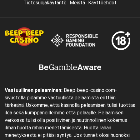
Tietosuojakäytäntö
Meistä
Käyttöehdot
Vastuullinen pelaaminen:
Beep-beep-casino.com-
sivustolla pidämme vastuullista pelaamista erittäin
tärkeänä. Uskomme, että kasinolla pelaamisen tulisi tuottaa
iloa sekä kumppaneillemme että pelaajille. Pelaamisen
verkossa tulisi olla positiivinen ja nautinnollinen kokemus
ilman huolta rahan menettämisestä. Huolta rahan
menetyksestä ei pitäisi syntyä. Jos tunnet olosi huonoksi