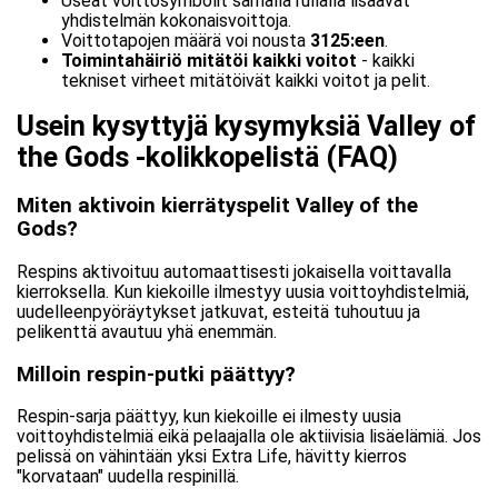
Useat voittosymbolit samalla rullalla lisäävät
yhdistelmän kokonaisvoittoja.
Voittotapojen määrä voi nousta
3125:een
.
Toimintahäiriö mitätöi kaikki voitot
- kaikki
tekniset virheet mitätöivät kaikki voitot ja pelit.
Usein kysyttyjä kysymyksiä Valley of
the Gods -kolikkopelistä (FAQ)
Miten aktivoin kierrätyspelit Valley of the
Gods?
Respins aktivoituu automaattisesti jokaisella voittavalla
kierroksella. Kun kiekoille ilmestyy uusia voittoyhdistelmiä,
uudelleenpyöräytykset jatkuvat, esteitä tuhoutuu ja
pelikenttä avautuu yhä enemmän.
Milloin respin-putki päättyy?
Respin-sarja päättyy, kun kiekoille ei ilmesty uusia
voittoyhdistelmiä eikä pelaajalla ole aktiivisia lisäelämiä. Jos
pelissä on vähintään yksi Extra Life, hävitty kierros
"korvataan" uudella respinillä.