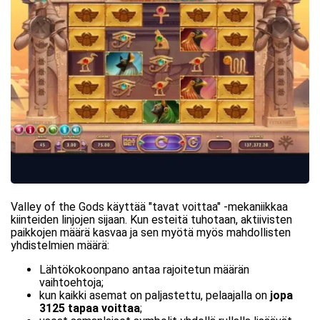
Valley of the Gods käyttää "tavat voittaa" -mekaniikkaa
kiinteiden linjojen sijaan. Kun esteitä tuhotaan, aktiivisten
paikkojen määrä kasvaa ja sen myötä myös mahdollisten
yhdistelmien määrä:
Lähtökokoonpano antaa rajoitetun määrän
vaihtoehtoja;
kun kaikki asemat on paljastettu, pelaajalla on
jopa
3125 tapaa voittaa
;