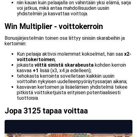
niin kauan kuin pelaajalla on vähintään yksi elämä, sarja
voi jatkua, mikä antaa mahdollisuuden uusiin
yhdistelmiin ja kasvattaa voittoja.
Win Multiplier - voittokerroin
Bonusjärjestelmän toinen osa liittyy sinisiin skarabeihin ja
kertoimiin:
Kun pelaaja aktivoi molemmat kokoelmat, hän saa
x2-
voittokertoimen
;
jokaista
viittä sinistä skarabeusta
kohden kerroin
kasvaa
+1
lisää (x3, x4 ja edelleen);
tehokasta kerrointa sovelletaan kaikkiin uusiin
voittoihin nykyisen uudelleenpyöräytyssarjan aikana;
kasvavan kertoimen ja lisäelämien yhdistelmä tekee
pitkistä voittoketjuista erityisen potentiaalisesti
tuottoisia.
Jopa 3125 tapaa voittaa