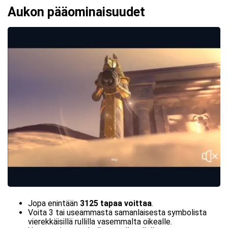
Aukon pääominaisuudet
Jopa enintään
3125 tapaa voittaa
.
Voita 3 tai useammasta samanlaisesta symbolista
vierekkäisillä rullilla vasemmalta oikealle.