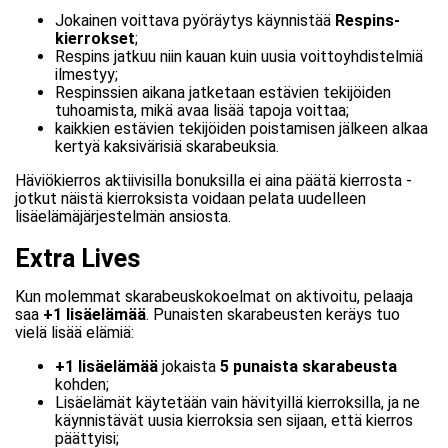
Jokainen voittava pyöräytys käynnistää
Respins-
kierrokset
;
Respins jatkuu niin kauan kuin uusia voittoyhdistelmiä
ilmestyy;
Respinssien aikana jatketaan estävien tekijöiden
tuhoamista, mikä avaa lisää tapoja voittaa;
kaikkien estävien tekijöiden poistamisen jälkeen alkaa
kertyä kaksivärisiä skarabeuksia.
Häviökierros aktiivisilla bonuksilla ei aina päätä kierrosta -
jotkut näistä kierroksista voidaan pelata uudelleen
lisäelämäjärjestelmän ansiosta.
Extra Lives
Kun molemmat skarabeuskokoelmat on aktivoitu, pelaaja
saa
+1 lisäelämää
. Punaisten skarabeusten keräys tuo
vielä lisää elämiä:
+1
lisäelämää
jokaista
5 punaista skarabeusta
kohden;
Lisäelämät käytetään vain hävityillä kierroksilla, ja ne
käynnistävät uusia kierroksia sen sijaan, että kierros
päättyisi;