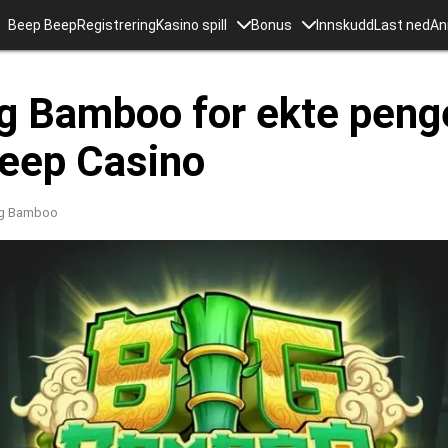
Beep Beep
Registrering
Kasino spill
Bonus
Innskudd
Last ned
An
ig Bamboo for ekte peng
eep Casino
ig Bamboo