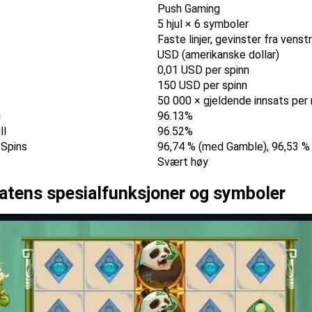
Push Gaming
5 hjul × 6 symboler
Faste linjer, gevinster fra vens
USD (amerikanske dollar)
0,01 USD per spinn
150 USD per spinn
50 000 × gjeldende innsats per
g
96.13%
ll
96.52%
Spins
96,74 % (med Gamble), 96,53 %
Svært høy
atens spesialfunksjoner og symboler