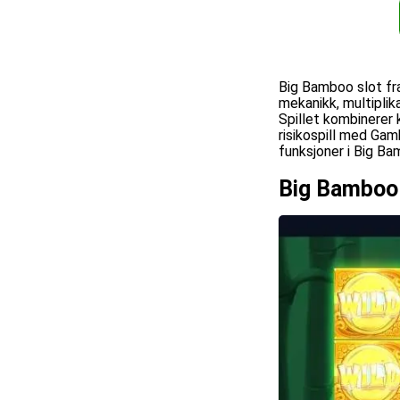
Big Bamboo slot fr
mekanikk, multiplik
Spillet kombinerer 
risikospill med Gam
funksjoner i Big Ba
Big Bamboo 