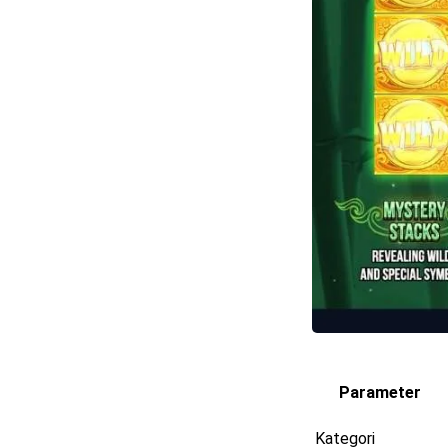
Parameter
Kategori