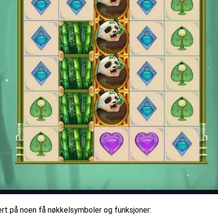
rt på noen få nøkkelsymboler og funksjoner: