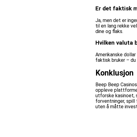
Er det faktisk 
Ja, men det er inge
til en lang rekke v
dine og flaks.
Hvilken valuta 
Amerikanske dollar 
faktisk bruker – du
Konklusjon
Beep Beep Casinos 
oppleve plattformen 
utforske kasinoet,
forventninger, spill
uten å måtte inves