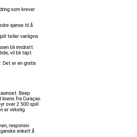
dring som krever
dre sjanse til å
l teller vanligvis
en bli inndratt.
e, vil bli tapt.
. Det er en gratis
kasinoet. Beep
lisens fra Curaçao.
r over 2 500 spill
 er virkelig
nen, responsiv
 ganske enkelt å