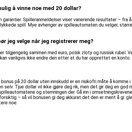
mulig å vinne noe med 20 dollar?
n garantier. Spilleranmeldelser viser varierende resultater – fra
ellykkede spill. Mye avhenger av spilleautomaten du velger, størr
bør jeg velge når jeg registrerer meg?
er tilgjengelig sammen med euro, polsk zloty og russisk rubel. V
 kan vanligvis ikke endre den etter at du har opprettet en konto.
bonus på 20 dollar uten innskudd er en risikofri måte å komme i
selv. Tjue dollar vil ikke gjøre deg rik, men det gir deg en god m
 spilleautomatene og stemningen der. Gå inn i omsetningskravene
 forsiktig – så vil bonusen gi deg akkurat det den er ment å gi: gl
tere noe.