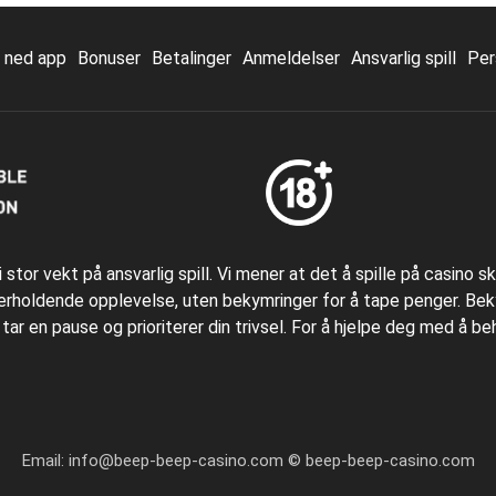
 ned app
Bonuser
Betalinger
Anmeldelser
Ansvarlig spill
Per
r vekt på ansvarlig spill. Vi mener at det å spille på casino skal
nderholdende opplevelse, uten bekymringer for å tape penger. Bek
tar en pause og prioriterer din trivsel. For å hjelpe deg med å beh
Email:
info@beep-beep-casino.com
©
beep-beep-casino.com