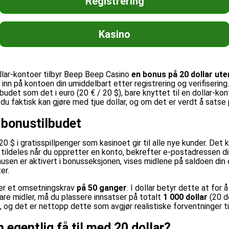
Registrering
Kasino
llar-kontoer tilbyr Beep Beep Casino
en bonus på 20 dollar ut
 inn på kontoen din umiddelbart etter registrering og verifisering
det som det i euro (20 € / 20 $), bare knyttet til en dollar-kon
u faktisk kan gjøre med tjue dollar, og om det er verdt å satse
i bonustilbudet
0 $ i gratisspillpenger som kasinoet gir til alle nye kunder. Det 
tildeles når du oppretter en konto, bekrefter e-postadressen din
onusen er aktivert i bonusseksjonen, vises midlene på saldoen din 
er.
er et omsetningskrav
på 50
ganger
. I dollar betyr dette at for 
bare midler, må du plassere innsatser på totalt
1 000 dollar
(20 do
 og det er nettopp dette som avgjør realistiske forventninger ti
egentlig få til med 20 dollar?