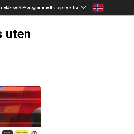
meldelser
VIP-programmet
For spillere fra
s uten