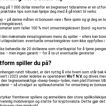
ng på 1 000 dollar innenfor en begrenset tidsramme er en utfor
n praktiske tips som kan hjelpe deg med å gå klokt til verks:
p – på denne måten vil bonusen vare i flere spinn og gi deg en be
etningskravet;
tomater som teller 100 % mot omsetningskravet (bord- og kortspil
d den maksimale innsatsgrensen mens du spiller – ellers kan bonus
utløpsdatoen: eventuelle omsetningskrav som ikke oppfylles i tid
ikke behandle de 20 dollarene som startkapital for å tjene penger
nse – men ingen garanti – for å ta ut eventuelle gevinster.
tform spiller du på?
nhengen rundt tilbudet, er det nyttig å vite hvem som står bak 
nsert i 2023 under ledelse av operatøren
WoT N.V.
og drives med 
l den tegneserieaktige «beep-beep»-lyden, men plattformen tilby
ndører – så utvalget av spilleautomater for omsetning av bonusen
tyrker fremhever spillere og anmeldere den store spillkolleksjo
vennlig mobilversjon og støtte for kryptovaluta. Dette gjør det
bonusen uten innskudd.