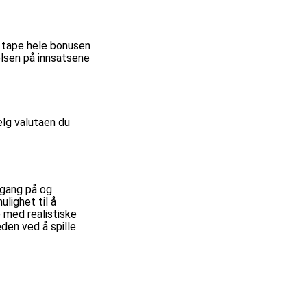
 å tape hele bonusen
elsen på innsatsene
elg valutaen du
 gang på og
ulighet til å
 med realistiske
eden ved å spille