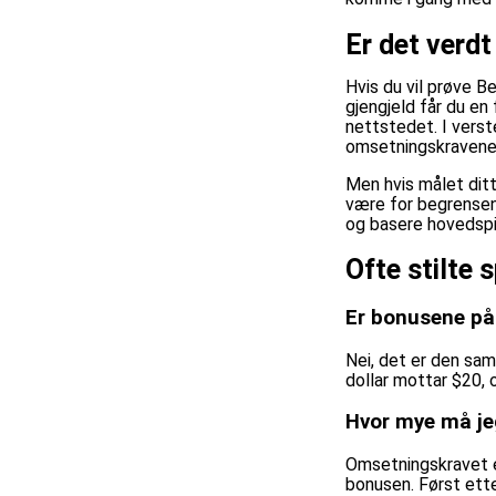
Er det verdt
Hvis du vil prøve Be
gjengjeld får du en
nettstedet. I verste
omsetningskravene o
Men hvis målet ditt
være for begrensen
og basere hovedspil
Ofte stilte
Er bonusene på 
Nei, det er den sam
dollar mottar $20, 
Hvor mye må jeg
Omsetningskravet e
bonusen. Først ette