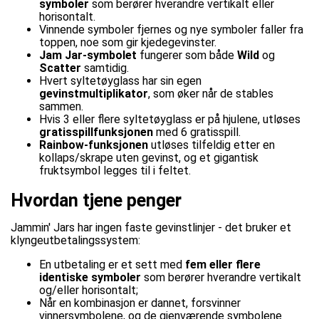
symboler
som berører hverandre vertikalt eller
horisontalt.
Vinnende symboler fjernes og nye symboler faller fra
toppen, noe som gir kjedegevinster.
Jam Jar-symbolet
fungerer som både
Wild
og
Scatter
samtidig.
Hvert syltetøyglass har sin egen
gevinstmultiplikator
, som øker når de stables
sammen.
Hvis 3 eller flere syltetøyglass er på hjulene, utløses
gratisspillfunksjonen
med 6 gratisspill.
Rainbow-funksjonen
utløses tilfeldig etter en
kollaps/skrape uten gevinst, og et gigantisk
fruktsymbol legges til i feltet.
Hvordan tjene penger
Jammin' Jars har ingen faste gevinstlinjer - det bruker et
klyngeutbetalingssystem:
En utbetaling er et sett med
fem eller flere
identiske symboler
som berører hverandre vertikalt
og/eller horisontalt;
Når en kombinasjon er dannet, forsvinner
vinnersymbolene, og de gjenværende symbolene