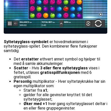
Syltetøyglass-symbolet
er hovedmekanismen i
syltetøyglass-spillet. Den kombinerer flere funksjoner
samtidig:
Det
erstatter
ethvert annet symbol og hjelper til
med å samle akkumuleringer.
Scatter
- Hvis
3 eller flere syltetøyglass
vises i
feltet, utløses
gratisspillfunksjonen
med 6
gratisspill.
Personlig
multiplikator - Hver syltetøykrukke har sin
egen multiplikator som:
Starter fra
x1
;
gjelder for alle gevinster knyttet til det
syltetøyglasset;
Øker med +1
hver gang syltetøyglasset deltar i
en eller flere gruppegevinster.