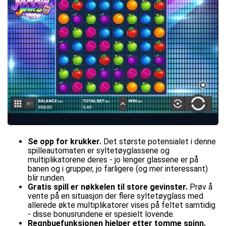
Se opp for krukker.
Det største potensialet i denne
spilleautomaten er syltetøyglassene og
multiplikatorene deres - jo lenger glassene er på
banen og i grupper, jo farligere (og mer interessant)
blir runden.
Gratis spill er nøkkelen til store gevinster.
Prøv å
vente på en situasjon der flere syltetøyglass med
allerede økte multiplikatorer vises på feltet samtidig
- disse bonusrundene er spesielt lovende.
Regnbuefunksjonen hjelper etter tomme spinn.