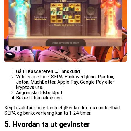
Gå til
Kassereren → Innskudd
.
Velg en metode: SEPA, Bankoverføring, Piastrix,
Jeton, MuchBetter, Apple Pay, Google Pay eller
kryptovaluta.
Angi innskuddsbeløpet.
Bekreft transaksjonen.
Kryptovalutaer og e-lommebøker krediteres umiddelbart.
SEPA og bankoverføring kan ta 1-24 timer.
5. Hvordan ta ut gevinster