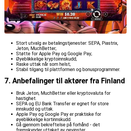
Stort utvalg av betalingstjenester: SEPA, Piastrix,
Jeton, MuchBetter;
Støtte for Apple Pay og Google Pay;
Øyeblikkelige kryptoinnskudd;
Raske uttak når som helst;
Stabil tilgang til plattformen og bonusprogrammer.
7. Anbefalinger til aktører fra Finland
Bruk Jeton, MuchBetter eller kryptovaluta for
hastighet.
SEPA og EU Bank Transfer er egnet for store
innskudd og uttak.
Apple Pay og Google Pay er praktiske for
øyeblikkelige kortinnskudd.
Gå gjennom bekreftelse på forhånd - det
fremskynder uttaket av gevinster.