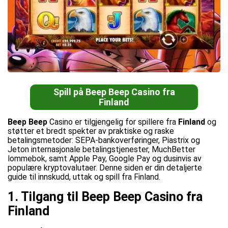
Spill på Beep Beep Casino fra
Finland
Beep Beep
Casino er tilgjengelig for spillere fra
Finland
og
støtter et bredt spekter av praktiske og raske
betalingsmetoder: SEPA-bankoverføringer, Piastrix og
Jeton internasjonale betalingstjenester, MuchBetter
lommebok, samt Apple Pay, Google Pay og dusinvis av
populære kryptovalutaer. Denne siden er din detaljerte
guide til innskudd, uttak og spill fra Finland.
1. Tilgang til Beep Beep Casino fra
Finland