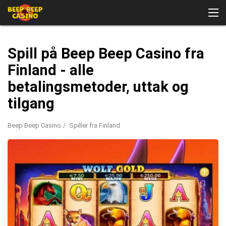
Spill på Beep Beep Casino fra
Finland - alle
betalingsmetoder, uttak og
Kasino spill
tilgang
Bonus
Beep Beep Casino
Spiller fra Finland
For spillere fra