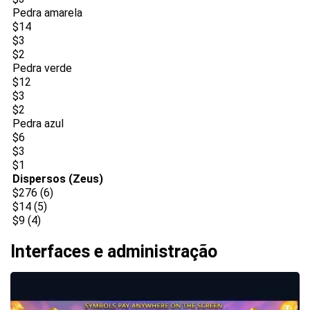
Pedra amarela
$14
$3
$2
Pedra verde
$12
$3
$2
Pedra azul
$6
$3
$1
Dispersos (Zeus)
$276 (6)
$14 (5)
$9 (4)
Interfaces e administração