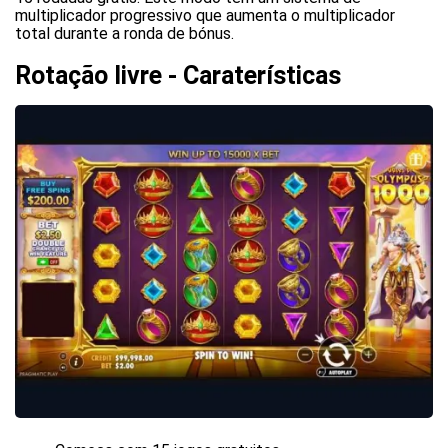
multiplicador progressivo que aumenta o multiplicador
total durante a ronda de bónus.
Rotação livre - Caraterísticas