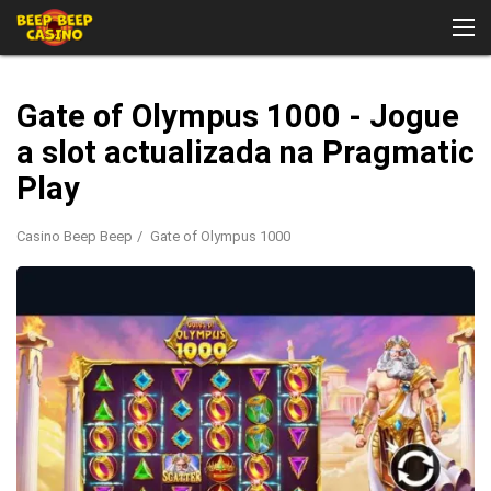
Gate of Olympus 1000 - Jogue
a slot actualizada na Pragmatic
Play
Jogos de Casino
Bônus
Casino Beep Beep
Gate of Olympus 1000
Para jogadores de