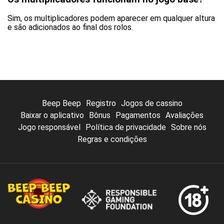
Sim, os multiplicadores podem aparecer em qualquer altura
e são adicionados ao final dos rolos.
Beep Beep
Registro
Jogos de cassino
Baixar o aplicativo
Bônus
Pagamentos
Avaliações
Jogo responsável
Política de privacidade
Sobre nós
Regras e condições