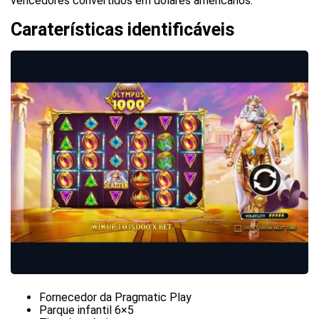
vencedores convertidos em dólares americanos.
Caraterísticas identificáveis
Fornecedor da Pragmatic Play
Parque infantil 6×5