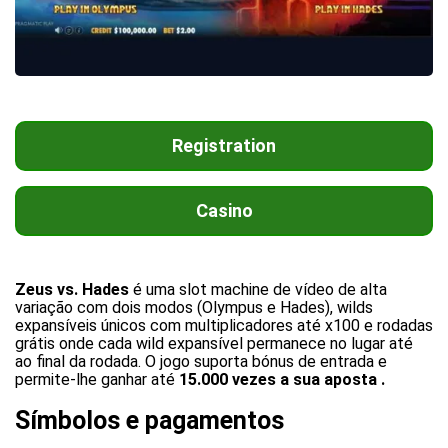
Registration
Casino
Zeus vs. Hades
é uma slot machine de vídeo de alta
variação com dois modos (Olympus e Hades), wilds
expansíveis únicos com multiplicadores até x100 e rodadas
grátis onde cada wild expansível permanece no lugar até
ao final da rodada. O jogo suporta bónus de entrada e
permite-lhe ganhar até
15.000 vezes a sua aposta
.
Símbolos e pagamentos