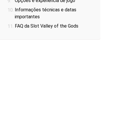
Opções e experiência de jogo
Informações técnicas e datas
importantes
FAQ da Slot Valley of the Gods