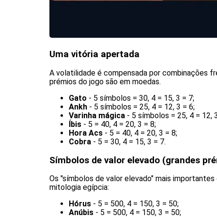
Uma vitória apertada
A volatilidade é compensada por combinações fr
prémios do jogo são em moedas.
Gato
- 5 símbolos = 30, 4 = 15, 3 = 7;
Ankh
- 5 símbolos = 25, 4 = 12, 3 = 6;
Varinha mágica
- 5 símbolos = 25, 4 = 12, 3
Íbis
- 5 = 40, 4 = 20, 3 = 8;
Hora Acs
- 5 = 40, 4 = 20, 3 = 8;
Cobra
- 5 = 30, 4 = 15, 3 = 7.
Símbolos de valor elevado (grandes pr
Os "símbolos de valor elevado" mais importantes
mitologia egípcia:
Hórus
- 5 = 500, 4 = 150, 3 = 50;
Anúbis
- 5 = 500, 4 = 150, 3 = 50;