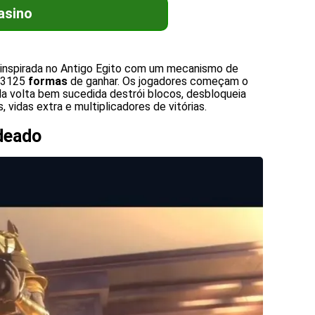
asino
 inspirada no Antigo Egito com um mecanismo de
é 3125
formas
de ganhar. Os jogadores começam o
a volta bem sucedida destrói blocos, desbloqueia
 vidas extra e multiplicadores de vitórias.
adeado