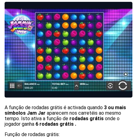
A função de rodadas grátis é activada quando
3 ou mais
símbolos Jam Jar
aparecem nos carretéis ao mesmo
tempo. Isto ativa a função de
rodadas grátis
onde o
jogador ganha
6 rodadas grátis
.
Função de rodadas grátis: