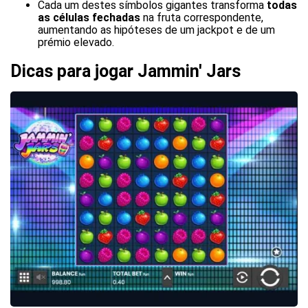
Cada um destes símbolos gigantes transforma
todas
as células fechadas
na fruta correspondente,
aumentando as hipóteses de um jackpot e de um
prémio elevado.
Dicas para jogar Jammin' Jars