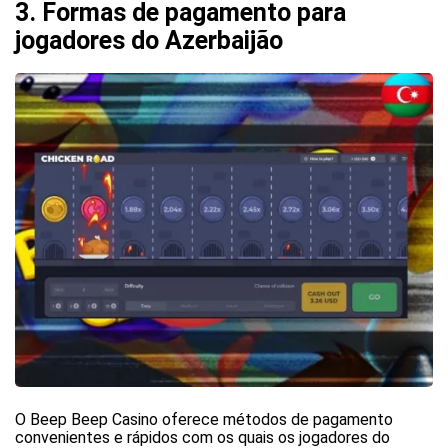
3. Formas de pagamento para
jogadores do Azerbaijão
O Beep Beep Casino oferece métodos de pagamento
convenientes e rápidos com os quais os jogadores do