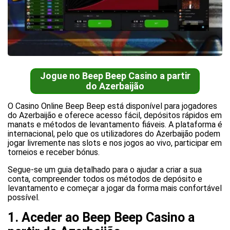
Jogue no Beep Beep Casino a partir
do Azerbaijão
O Casino Online Beep Beep está disponível para jogadores
do Azerbaijão e oferece acesso fácil, depósitos rápidos em
manats e métodos de levantamento fiáveis. A plataforma é
internacional, pelo que os utilizadores do Azerbaijão podem
jogar livremente nas slots e nos jogos ao vivo, participar em
torneios e receber bónus.
Segue-se um guia detalhado para o ajudar a criar a sua
conta, compreender todos os métodos de depósito e
levantamento e começar a jogar da forma mais confortável
possível.
1. Aceder ao Beep Beep Casino a