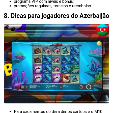
programa VIP com níveis e bónus;
promoções regulares, torneios e reembolso.
8. Dicas para jogadores do Azerbaijão
Para pagamentos do dia a dia, os cartões e o M10