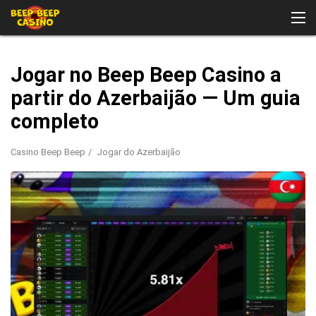
Jogar no Beep Beep Casino a
partir do Azerbaijão — Um guia
completo
Jogos de Casino
Bônus
Casino Beep Beep
Jogar do Azerbaijão
Para jogadores de