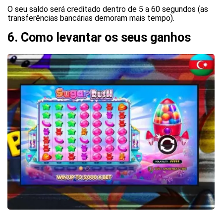
O seu saldo será creditado dentro de 5 a 60 segundos (as
transferências bancárias demoram mais tempo).
6. Como levantar os seus ganhos