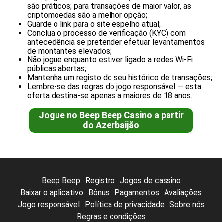
são práticos; para transações de maior valor, as
criptomoedas são a melhor opção;
Guarde o link para o site espelho atual;
Conclua o processo de verificação (KYC) com
antecedência se pretender efetuar levantamentos
de montantes elevados;
Não jogue enquanto estiver ligado a redes Wi-Fi
públicas abertas;
Mantenha um registo do seu histórico de transações;
Lembre-se das regras do jogo responsável — esta
oferta destina-se apenas a maiores de 18 anos.
Jogue no Beep Beep Casino a partir
do Azerbaijão
Beep Beep
Registro
Jogos de cassino
Baixar o aplicativo
Bônus
Pagamentos
Avaliações
Jogo responsável
Política de privacidade
Sobre nós
Regras e condições