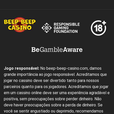
Jogo responsável:
No beep-beep-casino.com, damos
grande importância ao jogo responsável. Acreditamos que
jogar no cassino deve ser divertido tanto para nossos
parceiros quanto para os jogadores. Acreditamos que jogar
em um cassino online deve ser uma experiência agradável e
positiva, sem preocupações sobre perder dinheiro. Não
deve haver preocupações sobre a perda de dinheiro. Se
você se sentir angustiado ou deprimido, recomendamos