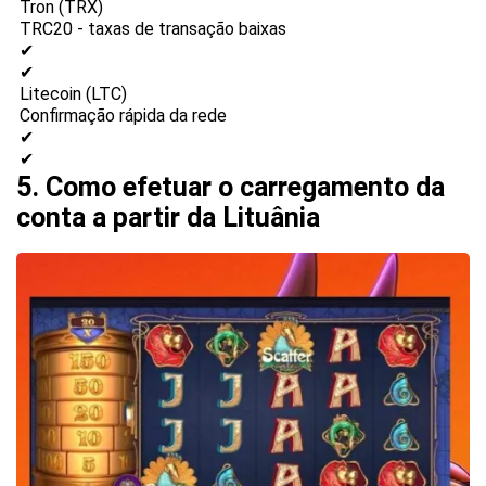
Tron (TRX)
TRC20 - taxas de transação baixas
✔
✔
Litecoin (LTC)
Confirmação rápida da rede
✔
✔
5. Como efetuar o carregamento da
conta a partir da Lituânia