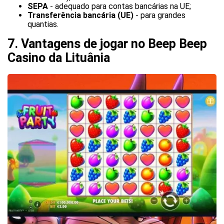
SEPA
- adequado para contas bancárias na UE;
Transferência bancária (UE)
- para grandes
quantias.
7. Vantagens de jogar no Beep Beep
Casino da Lituânia