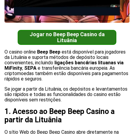
Jogar no Beep Beep Casino da
Lituânia
O casino online
Beep Beep
está disponível para jogadores
da Lituânia e suporta métodos de depósito locais
convenientes, incluindo
ligações bancárias lituanas via
MiFinity
,
SEPA
e transferência bancária europeia. As
criptomoedas também estão disponíveis para pagamentos
rápidos e seguros.
Se jogar a partir da Lituânia, os depósitos e levantamentos
são rápidos e todas as funcionalidades do casino estão
disponíveis sem restrições.
1. Acesso ao Beep Beep Casino a
partir da Lituânia
O sítio Web do Beep Beep Casino abre diretamente na