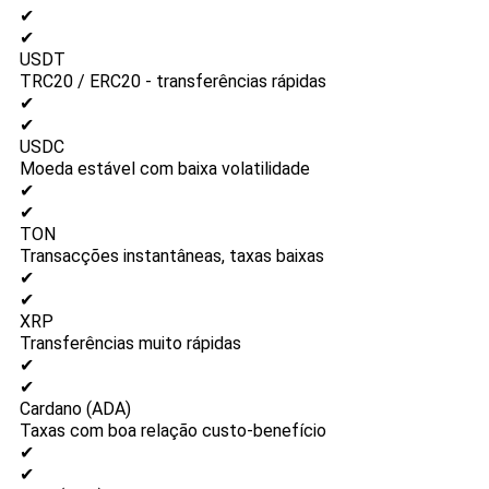
✔
✔
USDT
TRC20 / ERC20 - transferências rápidas
✔
✔
USDC
Moeda estável com baixa volatilidade
✔
✔
TON
Transacções instantâneas, taxas baixas
✔
✔
XRP
Transferências muito rápidas
✔
✔
Cardano (ADA)
Taxas com boa relação custo-benefício
✔
✔