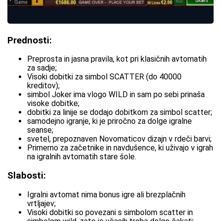
Prednosti:
Preprosta in jasna pravila, kot pri klasičnih avtomatih
za sadje;
Visoki dobitki za simbol SCATTER (do 40000
kreditov);
simbol Joker ima vlogo WILD in sam po sebi prinaša
visoke dobitke;
dobitki za linije se dodajo dobitkom za simbol scatter;
samodejno igranje, ki je priročno za dolge igralne
seanse;
svetel, prepoznaven Novomaticov dizajn v rdeči barvi;
Primerno za začetnike in navdušence, ki uživajo v igrah
na igralnih avtomatih stare šole.
Slabosti:
Igralni avtomat nima bonus igre ali brezplačnih
vrtljajev;
Visoki dobitki so povezani s simbolom scatter in