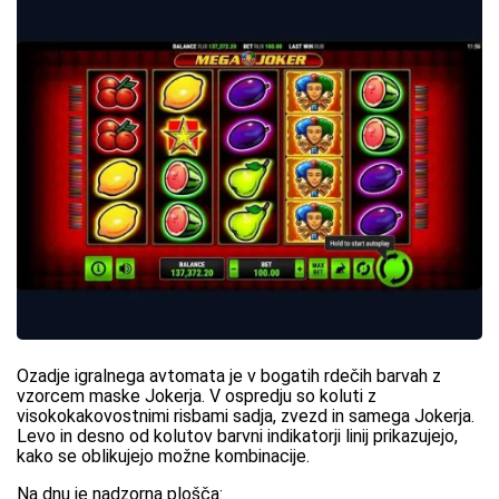
Ozadje igralnega avtomata je v bogatih rdečih barvah z
vzorcem maske Jokerja. V ospredju so koluti z
visokokakovostnimi risbami sadja, zvezd in samega Jokerja.
Levo in desno od kolutov barvni indikatorji linij prikazujejo,
kako se oblikujejo možne kombinacije.
Na dnu je nadzorna plošča: