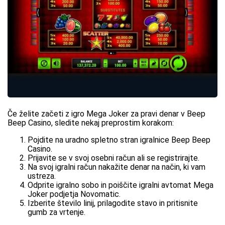
Če želite začeti z igro Mega Joker za pravi denar v Beep
Beep Casino, sledite nekaj preprostim korakom:
Pojdite na uradno spletno stran igralnice Beep Beep
Casino.
Prijavite se v svoj osebni račun ali se registrirajte.
Na svoj igralni račun nakažite denar na način, ki vam
ustreza.
Odprite igralno sobo in poiščite igralni avtomat Mega
Joker podjetja Novomatic.
Izberite število linij, prilagodite stavo in pritisnite
gumb za vrtenje.