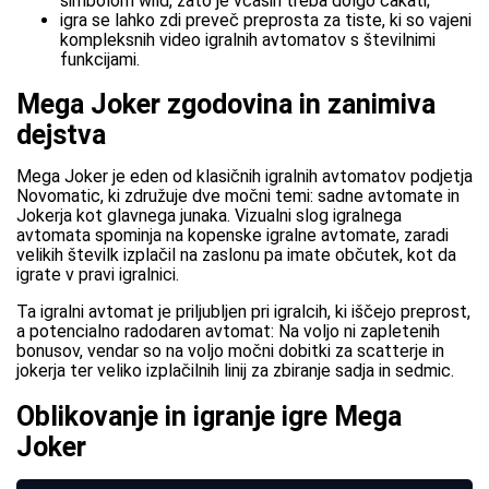
simbolom wild, zato je včasih treba dolgo čakati;
igra se lahko zdi preveč preprosta za tiste, ki so vajeni
kompleksnih video igralnih avtomatov s številnimi
funkcijami.
Mega Joker zgodovina in zanimiva
dejstva
Mega Joker je eden od klasičnih igralnih avtomatov podjetja
Novomatic, ki združuje dve močni temi: sadne avtomate in
Jokerja kot glavnega junaka. Vizualni slog igralnega
avtomata spominja na kopenske igralne avtomate, zaradi
velikih številk izplačil na zaslonu pa imate občutek, kot da
igrate v pravi igralnici.
Ta igralni avtomat je priljubljen pri igralcih, ki iščejo preprost,
a potencialno radodaren avtomat: Na voljo ni zapletenih
bonusov, vendar so na voljo močni dobitki za scatterje in
jokerja ter veliko izplačilnih linij za zbiranje sadja in sedmic.
Oblikovanje in igranje igre Mega
Joker