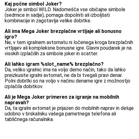
Kaj počne simbol Joker?
Joker je simbol WILD. Nadomešča vse običajne simbole
(sedmice in sadje), pomaga dopolniti ali izboljšati
kombinacije in zagotavlja velike dobitke.
Ali ima Mega Joker brezplačne vrtljaje ali bonusno
igro?
Ne, v tem igralnem avtomatu ni ločenega kroga brezplačnih
vrtljajev ali kompleksne bonusne igre. Glavni poudarek je na
visokih izplačilih za simbole joker in scatter.
Ali lahko igram %slot_name% brezplačno?
Da, veliko igralnic ima na voljo demo način, tako da lahko
preizkusite igralni avtomat, ne da bi tvegali pravi denar.
Polni dobitki so na voljo v načinu denarne igre z možnostjo
izplačila dobitkov.
Ali je Mega Joker primeren za igranje na mobilnih
napravah?
Da, ta igralni avtomat je prijazen do mobilnih naprav in deluje
udobno v brskalniku vašega pametnega telefona ali
tabličnega računalnika.