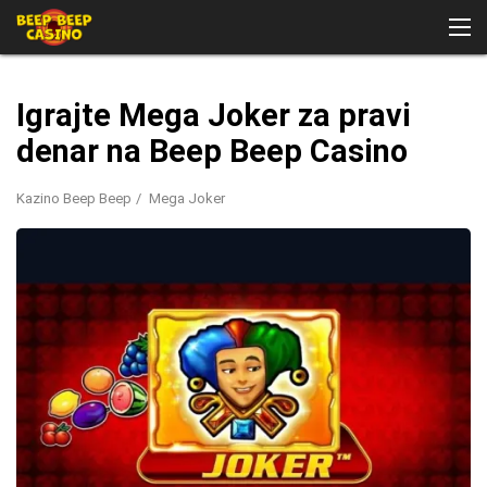
Igrajte Mega Joker za pravi
denar na Beep Beep Casino
Igre igralnice
Kazino Beep Beep
Mega Joker
Bonusi
Za igralce iz