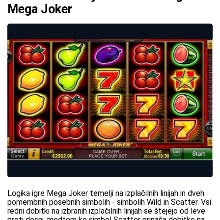
Mega Joker
Logika igre Mega Joker temelji na izplačilnih linijah in dveh
pomembnih posebnih simbolih - simbolih Wild in Scatter. Vsi
redni dobitki na izbranih izplačilnih linijah se štejejo od leve
proti desni, medtem ko simbol Scatter prinaša dobitke na