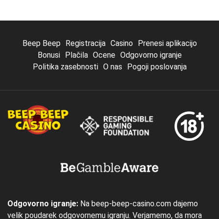
Beep Beep
Registracija
Casino
Prenesi aplikacijo
Bonusi
Plačila
Ocene
Odgovorno igranje
Politika zasebnosti
O nas
Pogoji poslovanja
Odgovorno igranje:
Na beep-beep-casino.com dajemo
velik poudarek odgovornemu igranju. Verjamemo, da mora