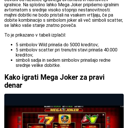
igralnice. Na splošno lahko Mega Joker pripišemo igralnim
avtomatom s srednje visoko stopnjo nestanovitnosti:
majhni dobitki ne bodo pristali na vsakem vrtljaju, če pa
dobite kombinacijo s simbolom joker ali več simboli scatter,
se lahko vaše stanje znatno poveča.
To je prikazano v tabeli izplačil:
5 simbolov Wild prinaša do 5000 kreditov;
5 simbolov scatter pri trenutni stavi prinaša 40.000
kreditov;
simboli sadja in sedem simbolov prinašajo redne
srednje velike dobitke.
Kako igrati Mega Joker za pravi
denar