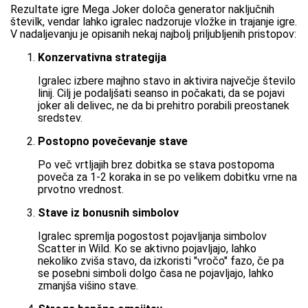
Rezultate igre Mega Joker določa generator naključnih
številk, vendar lahko igralec nadzoruje vložke in trajanje igre.
V nadaljevanju je opisanih nekaj najbolj priljubljenih pristopov:
Konzervativna strategija
Igralec izbere majhno stavo in aktivira največje število
linij. Cilj je podaljšati seanso in počakati, da se pojavi
joker ali delivec, ne da bi prehitro porabili preostanek
sredstev.
Postopno povečevanje stave
Po več vrtljajih brez dobitka se stava postopoma
poveča za 1-2 koraka in se po velikem dobitku vrne na
prvotno vrednost.
Stave iz bonusnih simbolov
Igralec spremlja pogostost pojavljanja simbolov
Scatter in Wild. Ko se aktivno pojavljajo, lahko
nekoliko zviša stavo, da izkoristi "vročo" fazo, če pa
se posebni simboli dolgo časa ne pojavljajo, lahko
zmanjša višino stave.