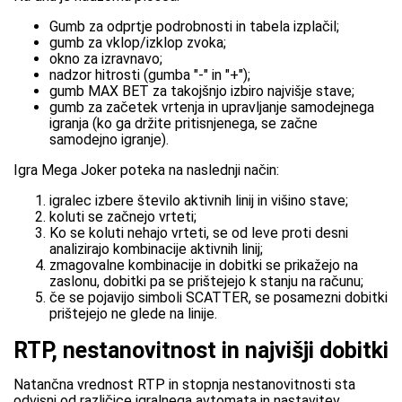
Gumb za odprtje podrobnosti in tabela izplačil;
gumb za vklop/izklop zvoka;
okno za izravnavo;
nadzor hitrosti (gumba "-" in "+");
gumb MAX BET za takojšnjo izbiro najvišje stave;
gumb za začetek vrtenja in upravljanje samodejnega
igranja (ko ga držite pritisnjenega, se začne
samodejno igranje).
Igra Mega Joker poteka na naslednji način:
igralec izbere število aktivnih linij in višino stave;
koluti se začnejo vrteti;
Ko se koluti nehajo vrteti, se od leve proti desni
analizirajo kombinacije aktivnih linij;
zmagovalne kombinacije in dobitki se prikažejo na
zaslonu, dobitki pa se prištejejo k stanju na računu;
če se pojavijo simboli SCATTER, se posamezni dobitki
prištejejo ne glede na linije.
RTP, nestanovitnost in najvišji dobitki
Natančna vrednost RTP in stopnja nestanovitnosti sta
odvisni od različice igralnega avtomata in nastavitev