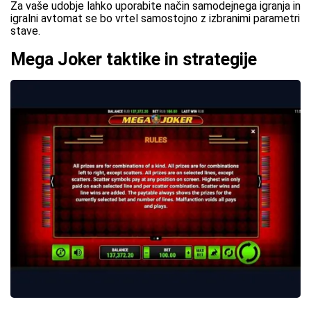
Za vaše udobje lahko uporabite način samodejnega igranja in
igralni avtomat se bo vrtel samostojno z izbranimi parametri
stave.
Mega Joker taktike in strategije