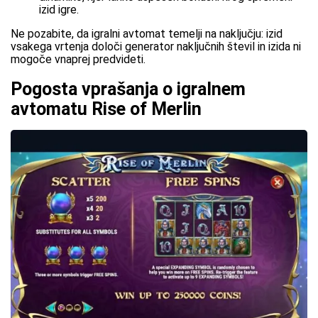
izid igre.
Ne pozabite, da igralni avtomat temelji na naključju: izid
vsakega vrtenja določi generator naključnih števil in izida ni
mogoče vnaprej predvideti.
Pogosta vprašanja o igralnem
avtomatu Rise of Merlin