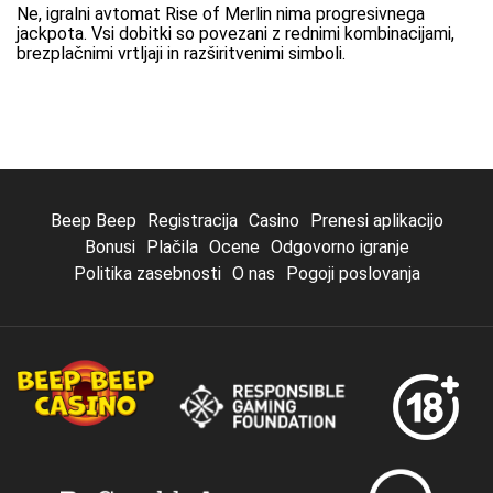
Ne, igralni avtomat Rise of Merlin nima progresivnega
jackpota. Vsi dobitki so povezani z rednimi kombinacijami,
brezplačnimi vrtljaji in razširitvenimi simboli.
Beep Beep
Registracija
Casino
Prenesi aplikacijo
Bonusi
Plačila
Ocene
Odgovorno igranje
Politika zasebnosti
O nas
Pogoji poslovanja