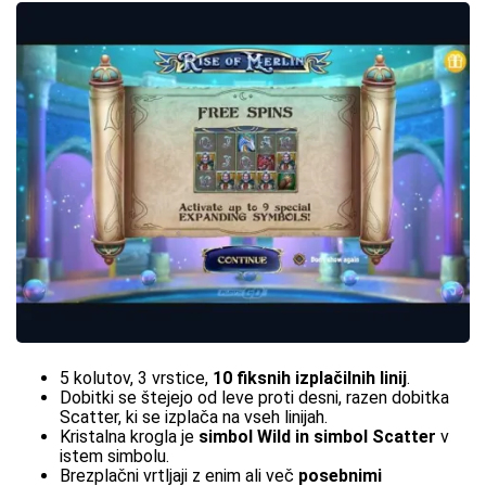
5 kolutov, 3 vrstice,
10 fiksnih izplačilnih linij
.
Dobitki se štejejo od leve proti desni, razen dobitka
Scatter, ki se izplača na vseh linijah.
Kristalna krogla je
simbol Wild in simbol Scatter
v
istem simbolu.
Brezplačni vrtljaji z enim ali več
posebnimi