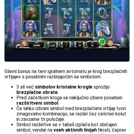
Glavni bonus na tem igralnem avtomatu je krog brezplačnih
vrtljajev s posebnim razširjajočim se simbolom:
3 ali več
simbolov kristalne krogle
sprožijo
brezplačne obrate
.
Pred začetkom kroga se naključno izbere poseben
razširitveni simbol
.
Če lahko izbrani simbol med brezplačnimi vrtljaji tvori
zmagovalno kombinacijo, se razširi čez celoten kolut
in zavzame tri položaje.
Simbol razširitve se v tabeli izplača kot običajen
simbol, vendar na
vseh aktivnih linijah
hkrati, čeprav