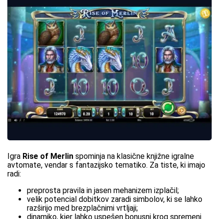
Igra
Rise of Merlin
spominja na klasične knjižne igralne
avtomate, vendar s fantazijsko tematiko. Za tiste, ki imajo
radi:
preprosta pravila in jasen mehanizem izplačil;
velik potencial dobitkov zaradi simbolov, ki se lahko
razširijo med brezplačnimi vrtljaji;
dinamiko, kjer lahko uspešen bonusni krog spremeni