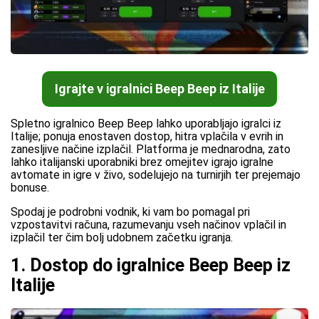
Igrajte v igralnici Beep Beep iz Italije
Spletno igralnico Beep Beep lahko uporabljajo igralci iz
Italije; ponuja enostaven dostop, hitra vplačila v evrih in
zanesljive načine izplačil. Platforma je mednarodna, zato
lahko italijanski uporabniki brez omejitev igrajo igralne
avtomate in igre v živo, sodelujejo na turnirjih ter prejemajo
bonuse.
Spodaj je podrobni vodnik, ki vam bo pomagal pri
vzpostavitvi računa, razumevanju vseh načinov vplačil in
izplačil ter čim bolj udobnem začetku igranja.
1. Dostop do igralnice Beep Beep iz
Italije