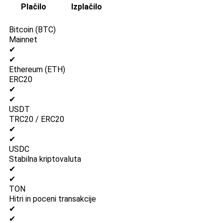
Plačilo
Izplačilo
Bitcoin (BTC)
Mainnet
✔
✔
Ethereum (ETH)
ERC20
✔
✔
USDT
TRC20 / ERC20
✔
✔
USDC
Stabilna kriptovaluta
✔
✔
TON
Hitri in poceni transakcije
✔
✔