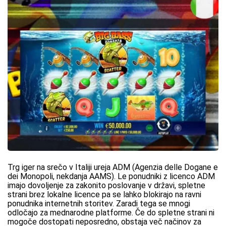
Trg iger na srečo v Italiji ureja ADM (Agenzia delle Dogane e
dei Monopoli, nekdanja AAMS). Le ponudniki z licenco ADM
imajo dovoljenje za zakonito poslovanje v državi, spletne
strani brez lokalne licence pa se lahko blokirajo na ravni
ponudnika internetnih storitev. Zaradi tega se mnogi
odločajo za mednarodne platforme. Če do spletne strani ni
mogoče dostopati neposredno, obstaja več načinov za