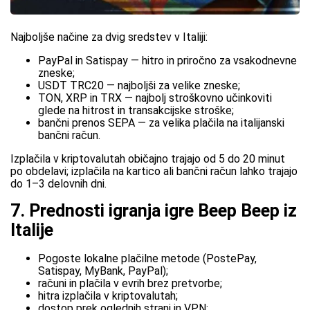
Najboljše načine za dvig sredstev v Italiji:
PayPal in Satispay — hitro in priročno za vsakodnevne
zneske;
USDT TRC20 — najboljši za velike zneske;
TON, XRP in TRX — najbolj stroškovno učinkoviti
glede na hitrost in transakcijske stroške;
bančni prenos SEPA — za velika plačila na italijanski
bančni račun.
Izplačila v kriptovalutah običajno trajajo od 5 do 20 minut
po obdelavi; izplačila na kartico ali bančni račun lahko trajajo
do 1–3 delovnih dni.
7. Prednosti igranja igre Beep Beep iz
Italije
Pogoste lokalne plačilne metode (PostePay,
Satispay, MyBank, PayPal);
računi in plačila v evrih brez pretvorbe;
hitra izplačila v kriptovalutah;
dostop prek oglednih strani in VPN;