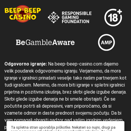
Odgovorno igranje:
Na beep-beep-casino.com dajemo
velik poudarek odgovornemu igranju. Verjamemo, da mora
igranje v igralnici prinašati veselje tako našim partnerjem kot
tudi igralcem. Menimo, da mora biti igranje v spletni igralnici
prijetna in pozitivna izkušnja, brez skrbi glede izgube denarja.
Skrbi glede izgube denarja ne bi smele obstajati. Če se
počutite potrti ali depresivni, vam priporočamo, da si
vzamete odmor in daste prednost svojemu počutju. Da bi
vam pomagali ohraniti nadzor nad vašim igralnim vedenjem,
ponujamo različna uporabna orodja in strategije.
Ta spletna stran uporablja piškotke. Nekateri so nujni, drugi pa