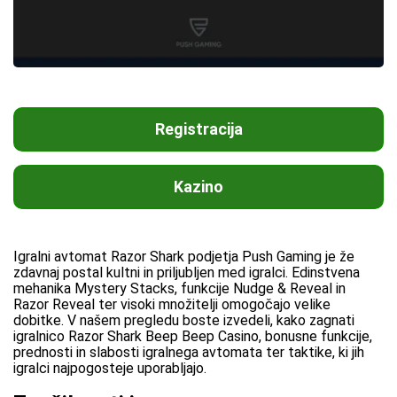
Registracija
Kazino
Igralni avtomat Razor Shark podjetja Push Gaming je že
zdavnaj postal kultni in priljubljen med igralci. Edinstvena
mehanika Mystery Stacks, funkcije Nudge & Reveal in
Razor Reveal ter visoki množitelji omogočajo velike
dobitke. V našem pregledu boste izvedeli, kako zagnati
igralnico Razor Shark Beep Beep Casino, bonusne funkcije,
prednosti in slabosti igralnega avtomata ter taktike, ki jih
igralci najpogosteje uporabljajo.