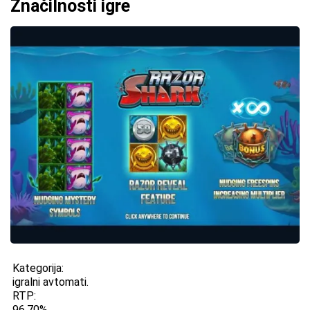
Značilnosti igre
Kategorija:
igralni avtomati.
RTP:
96,70%