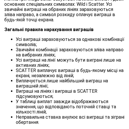
основних спеціальних символах: Wild і Scatter. Усі
звичайні виграші на обраних лініях зараховуються
зліва направо, а символ розкиду оплачує виграші в
будь-якій точці екрана.
Загальні правила нарахування виграшів
Усі виграші зараховуються за однакові комбінації
символів;
Звичайні комбінації зараховуються зліва направо
на вибраних лініях;
Усі виграші на лінії можуть бути виграні лише на
активних лініях;
SCATTER виплачує виграші в будь-якому місці на
екрані, незалежно від ліній;
Виплачується лише найбільший виграш на
виграшній лінії;
Виграші на лініях і виграші в SCATTER
підсумовуються;
У таблиці виплат завжди відображаються
значення, що відповідають поточній ставці та
кількості ліній;
Неправильна ставка анулює всі виграші та зіграні
обертання.