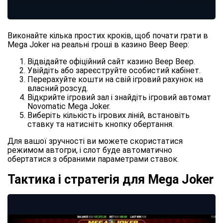
Виконайте кілька простих кроків, щоб почати грати в
Mega Joker на реальні гроші в казино Beep Beep:
Відвідайте офіційний сайт казино Beep Beep.
Увійдіть або зареєструйте особистий кабінет.
Перерахуйте кошти на свій ігровий рахунок на
власний розсуд.
Відкрийте ігровий зал і знайдіть ігровий автомат
Novomatic Mega Joker.
Виберіть кількість ігрових ліній, встановіть
ставку та натисніть кнопку обертання.
Для вашої зручності ви можете скористатися
режимом автогри, і слот буде автоматично
обертатися з обраними параметрами ставок.
Тактика і стратегія для Mega Joker