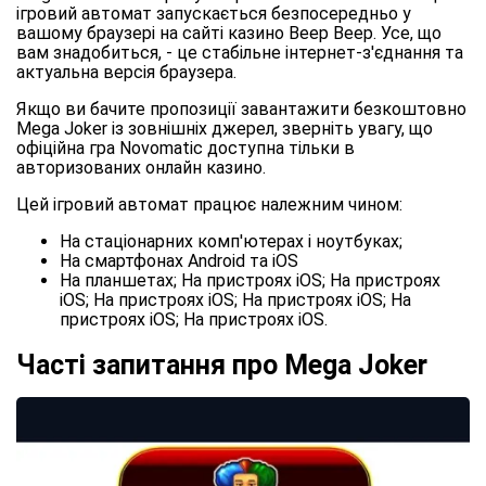
ігровий автомат запускається безпосередньо у
вашому браузері на сайті казино Beep Beep. Усе, що
вам знадобиться, - це стабільне інтернет-з'єднання та
актуальна версія браузера.
Якщо ви бачите пропозиції завантажити безкоштовно
Mega Joker із зовнішніх джерел, зверніть увагу, що
офіційна гра Novomatic доступна тільки в
авторизованих онлайн казино.
Цей ігровий автомат працює належним чином:
На стаціонарних комп'ютерах і ноутбуках;
На смартфонах Android та iOS
На планшетах; На пристроях iOS; На пристроях
iOS; На пристроях iOS; На пристроях iOS; На
пристроях iOS; На пристроях iOS.
Часті запитання про Mega Joker