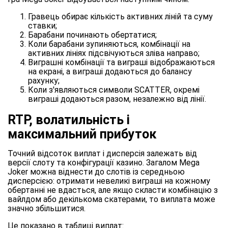
Гравець обирає кількість активних ліній та суму
ставки;
Барабани починають обертатися;
Коли барабани зупиняються, комбінації на
активних лініях підсвічуються зліва направо;
Виграшні комбінації та виграші відображаються
на екрані, а виграші додаються до балансу
рахунку;
Коли з'являються символи SCATTER, окремі
виграші додаються разом, незалежно від лінії.
RTP, волатильність і
максимальний прибуток
Точний відсоток виплат і дисперсія залежать від
версії слоту та конфігурації казино. Загалом Mega
Joker можна віднести до слотів із середньою
дисперсією: отримати невеликі виграші на кожному
обертанні не вдасться, але якщо скласти комбінацію з
вайлдом або декількома скатерами, то виплата може
значно збільшитися.
Це показано в таблиці виплат: