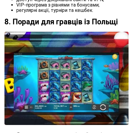
VIP-програма з рівнями та бонусами;
регулярні акції, турніри та кешбек.
8. Поради для гравців із Польщі