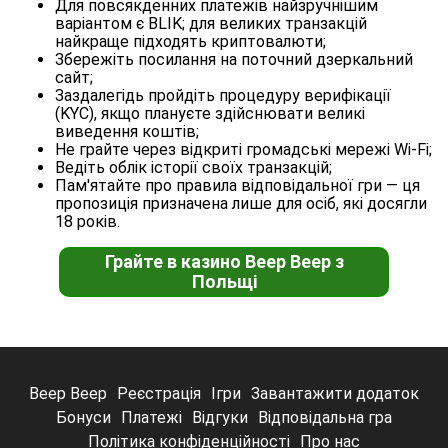
Для повсякденних платежів найзручнішим
варіантом є BLIK; для великих транзакцій
найкраще підходять криптовалюти;
Збережіть посилання на поточний дзеркальний
сайт;
Заздалегідь пройдіть процедуру верифікації
(KYC), якщо плануєте здійснювати великі
виведення коштів;
Не грайте через відкриті громадські мережі Wi-Fi;
Ведіть облік історії своїх транзакцій;
Пам'ятайте про правила відповідальної гри — ця
пропозиція призначена лише для осіб, які досягли
18 років.
Грайте в казино Beep Beep з
Польщі
Beep Beep
Реєстрація
Ігри
Завантажити додаток
Бонуси
Платежі
Відгуки
Відповідальна гра
Політика конфіденційності
Про нас