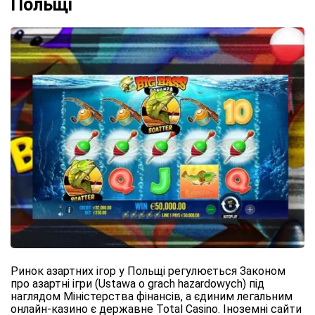
Польщі
Ринок азартних ігор у Польщі регулюється Законом
про азартні ігри (Ustawa o grach hazardowych) під
наглядом Міністерства фінансів, а єдиним легальним
онлайн-казино є державне Total Casino. Іноземні сайти