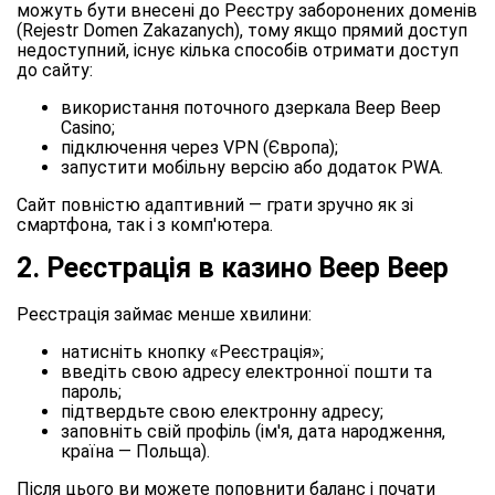
можуть бути внесені до Реєстру заборонених доменів
(Rejestr Domen Zakazanych), тому якщо прямий доступ
недоступний, існує кілька способів отримати доступ
до сайту:
використання поточного дзеркала Beep Beep
Casino;
підключення через VPN (Європа);
запустити мобільну версію або додаток PWA.
Сайт повністю адаптивний — грати зручно як зі
смартфона, так і з комп'ютера.
2. Реєстрація в казино Beep Beep
Реєстрація займає менше хвилини:
натисніть кнопку «Реєстрація»;
введіть свою адресу електронної пошти та
пароль;
підтвердьте свою електронну адресу;
заповніть свій профіль (ім'я, дата народження,
країна — Польща).
Після цього ви можете поповнити баланс і почати