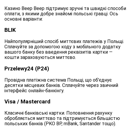
Казино Beep Beep підтримує зручні та швидкі способи
оплати, з якими добре знайомі польські гравці. Ось
основні варіанти:
BLIK
Найпопулярніший спосіб миттєвих платежів у Польщі.
Сплачуйте за допомогою коду з мобільного додатку
вашого банку без введення реквізитів картки —
кошти зараховуються миттєво.
Przelewy24 (P24)
Провідна платіжна система Польщі, що об'єднує
десятки місцевих банків. Сплачуйте через звичний
інтерфейс онлайн-банкінгу.
Visa / Mastercard
Класичні банківські картки. Поповнення рахунку
обробляється миттєво та підтримується більшістю
польських банків (PKO BP, mBank, Santander тощо).