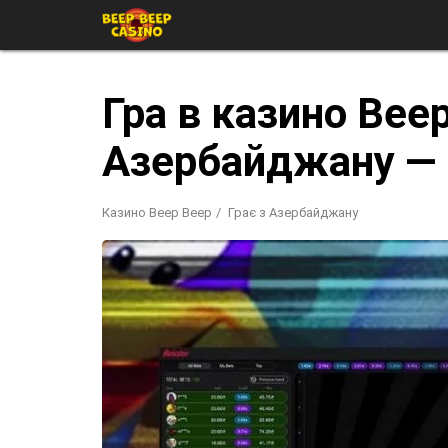
Гра в казино Beep
Азербайджану — 
Казино Beep Beep
Грає з Азербайджану