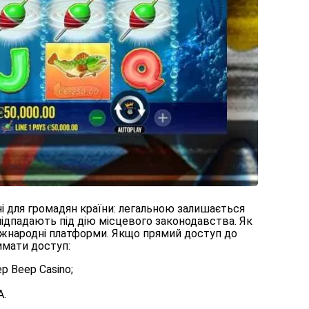
ні для громадян країни: легальною залишається
підпадають під дію місцевого законодавства. Як
іжнародні платформи. Якщо прямий доступ до
имати доступ:
p Beep Casino;
A.