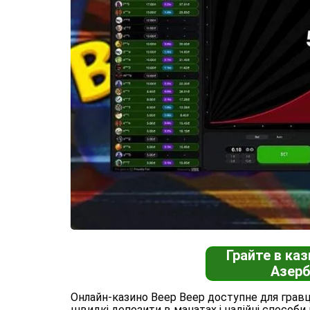
Грайте в каз
Азер
Онлайн-казино Beep Beep доступне для гравц
швидкі депозити в манатах і надійні способ