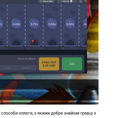
 способи оплати, з якими добре знайомі гравці з