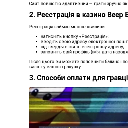
Сайт повністю адаптивний — грати зручно як з
2. Реєстрація в казино Beep 
Реєстрація займає менше хвилини:
натисніть кнопку «Реєстрація»;
введіть свою адресу електронної пошти
підтвердьте свою електронну адресу;
заповніть свій профіль (ім'я, дата наро
Після цього ви можете поповнити баланс і по
валюту вашого рахунку.
3. Способи оплати для гравц