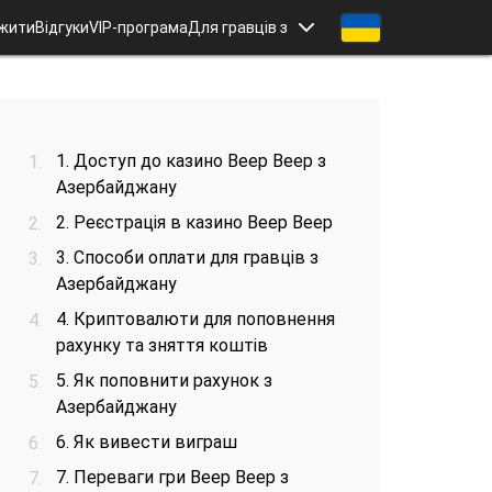
жити
Відгуки
VIP-програма
Для гравців з
1. Доступ до казино Beep Beep з
Азербайджану
2. Реєстрація в казино Beep Beep
3. Способи оплати для гравців з
Азербайджану
4. Криптовалюти для поповнення
рахунку та зняття коштів
5. Як поповнити рахунок з
Азербайджану
6. Як вивести виграш
7. Переваги гри Beep Beep з