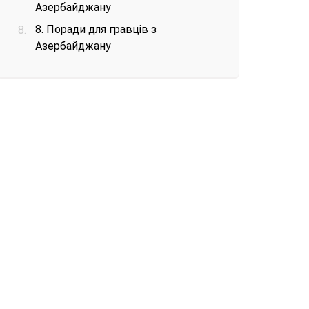
Азербайджану
8. Поради для гравців з
Азербайджану