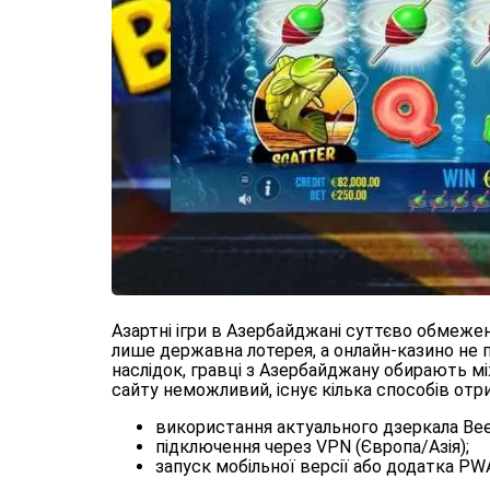
Азартні ігри в Азербайджані суттєво обмеже
лише державна лотерея, а онлайн-казино не 
наслідок, гравці з Азербайджану обирають м
сайту неможливий, існує кілька способів отр
використання актуального дзеркала Bee
підключення через VPN (Європа/Азія);
запуск мобільної версії або додатка PW