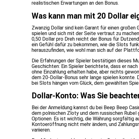
realistischen Erwartungen an den Bonus.
Was kann man mit 20 Dollar ei
Zwanzig Dollar sind kein Garant für einen großen 
spielen und sich mit der Seite vertraut zu machen
0,50 Dollar pro Dreh reicht der Bonus für Dutzen
ein Gefühl dafür zu bekommen, wie die Slots funk
herauszufinden, wie wohl man sich auf der Plattfo
Die Erfahrungen der Spieler bestätigen dieses M
Geschichten: Ein Spieler berichtete, dass er nach
ohne Einzahlung erhalten habe, aber nichts gewon
dem 20-Dollar-Bonus sehr lange spielen konnte. 
bei Slots hängen vom Glück, dem gewählten Spiel
Dollar-Konto: Was Sie beachte
Bei der Anmeldung kannst du bei Beep Beep Casi
dem polnischen Zloty und dem russischen Rubel 
Optionen. Es ist wichtig, die Währung sorgfältig 
Kontoeröffnung nicht mehr ändern, und Zahlungs
variieren.