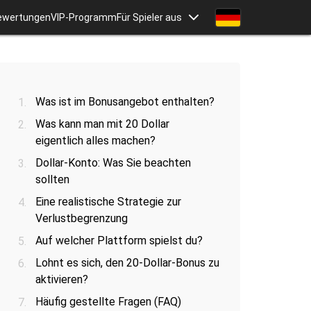
ewertungen
VIP-Programm
Für Spieler aus
Was ist im Bonusangebot enthalten?
Was kann man mit 20 Dollar
eigentlich alles machen?
Dollar-Konto: Was Sie beachten
sollten
Eine realistische Strategie zur
Verlustbegrenzung
Auf welcher Plattform spielst du?
Lohnt es sich, den 20-Dollar-Bonus zu
aktivieren?
Häufig gestellte Fragen (FAQ)