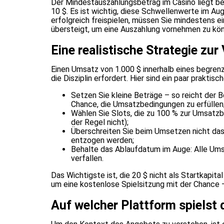
Der Mindestauszahlungsbetrag im Casino liegt be
10 $. Es ist wichtig, diese Schwellenwerte im Au
erfolgreich freispielen, müssen Sie mindestens e
übersteigt, um eine Auszahlung vornehmen zu kö
Eine realistische Strategie zu
Einen Umsatz von 1.000 $ innerhalb eines begrenz
die Disziplin erfordert. Hier sind ein paar praktis
Setzen Sie kleine Beträge – so reicht der 
Chance, die Umsatzbedingungen zu erfüllen
Wählen Sie Slots, die zu 100 % zur Umsatzb
der Regel nicht);
Überschreiten Sie beim Umsetzen nicht das 
entzogen werden;
Behalte das Ablaufdatum im Auge: Alle Umsa
verfallen.
Das Wichtigste ist, die 20 $ nicht als Startkapit
um eine kostenlose Spielsitzung mit der Chance 
Auf welcher Plattform spielst 