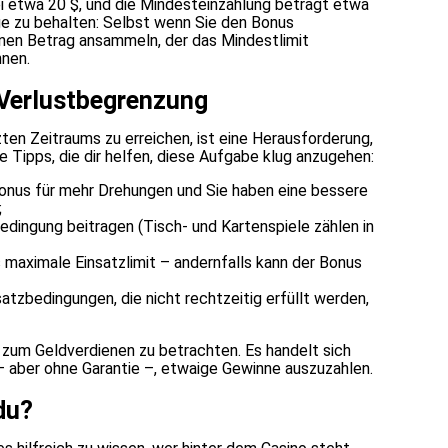
i etwa 20 $, und die Mindesteinzahlung beträgt etwa
ge zu behalten: Selbst wenn Sie den Bonus
inen Betrag ansammeln, der das Mindestlimit
nnen.
r Verlustbegrenzung
ten Zeitraums zu erreichen, ist eine Herausforderung,
che Tipps, die dir helfen, diese Aufgabe klug anzugehen:
Bonus für mehr Drehungen und Sie haben eine bessere
;
edingung beitragen (Tisch- und Kartenspiele zählen in
maximale Einsatzlimit – andernfalls kann der Bonus
tzbedingungen, die nicht rechtzeitig erfüllt werden,
al zum Geldverdienen zu betrachten. Es handelt sich
– aber ohne Garantie –, etwaige Gewinne auszuzahlen.
du?