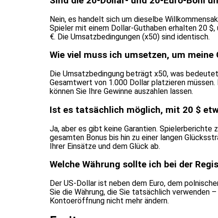
Sind die 20-Dollar- und 20-Euro-Boni u
Nein, es handelt sich um dieselbe Willkommensakt
Spieler mit einem Dollar-Guthaben erhalten 20 $,
€. Die Umsatzbedingungen (x50) sind identisch.
Wie viel muss ich umsetzen, um meine
Die Umsatzbedingung beträgt x50, was bedeutet,
Gesamtwert von 1.000 Dollar platzieren müssen. 
können Sie Ihre Gewinne auszahlen lassen.
Ist es tatsächlich möglich, mit 20 $ e
Ja, aber es gibt keine Garantien. Spielerberichte
gesamten Bonus bis hin zu einer langen Glücksst
Ihrer Einsätze und dem Glück ab.
Welche Währung sollte ich bei der Regi
Der US-Dollar ist neben dem Euro, dem polnische
Sie die Währung, die Sie tatsächlich verwenden –
Kontoeröffnung nicht mehr ändern.