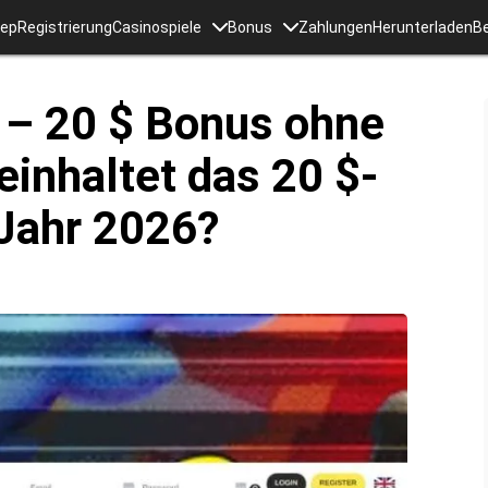
eep
Registrierung
Casinospiele
Bonus
Zahlungen
Herunterladen
B
 – 20 $ Bonus ohne
einhaltet das 20 $-
Jahr 2026?